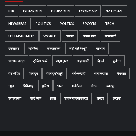
BJP
DEHARDUN
DEHRADUN
ECONOMY
NATIONAL
NEWSBEAT
POLITICS
POLTICS
SPORTS
TECH
UTTARAKHAND
WORLD
अपराध
आपका शहर
उत्तरकाशी
उत्तराखंड
ऋषिकेश
खबर हटकर
चलो चले देवभूमि
चारधाम
चारधाम यात्रा
ट्रेंडिंग खबरें
ताज़ा ख़बर
ताज़ा ख़बरें
दिल्ली
दुर्घटना
देश-विदेश
देहरादून
देहरादून/मसूरी
धर्म-संस्कृति
धामी सरकार
नैनीताल
न्यूज़
पिथौरागढ़
पुलिस
भारत
मनोरंजन
मौसम
रुद्रपुर
रुद्रप्रयाग
वर्ल्ड न्यूज़
शिक्षा
सोशल मीडिया वायरल
हरिद्वार
हल्द्वानी