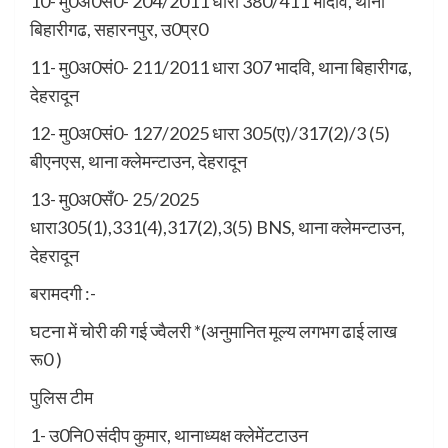
10- मु0अ0सं0- 204/2011 धारा 380/411 भादवि, थाना
बिहारीगढ, सहारनपुर, उ0प्र0
11- मु0अ0सं0- 211/2011 धारा 307 भादवि, थाना बिहारीगढ,
देहरादून
12- मु0अ0सं0- 127/2025 धारा 305(ए)/317(2)/3 (5)
बीएनएस, थाना क्लेमन्टाउन, देहरादून
13- मु0अ0सँ0- 25/2025
धारा305(1),331(4),317(2),3(5) BNS, थाना क्लेमन्टाउन,
देहरादून
बरामदगी :-
घटना में चोरी की गई ज्वैलरी *(अनुमानित मूल्य लगभग ढाई लाख
रू0 )
पुलिस टीम
1- उ0नि0 संदीप कुमार, थानाध्यक्ष क्लेमेंटटाउन