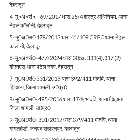
देहरादून
4- मु०अ०सं० – 69/2017 धारा 25/4 शस्त्र अधिनियम, थाना
नेहरू कॉलोनी, देहरादून
5- मु0अ0सं0 178/2013 धारा 41/109 CRPC थाना नेहरू
कॉलोनी, देहरादून
6- मु०अ०सं0- 477/2024 धारा 305a, 331(4),317 (2)
बीएनएस थाना पटेल नगर, देहरादून
7- मु0अ0सं0 331/2015 धारा 392/411 भादवि, थाना
झिंझाना, जिला शामली, उ0प्र0
8- मु0अ0सं0- 495/2016 धारा 174ए भादवि, थाना झिंझाना,
जिला शामली, उ0प्र0
9- मु0अ0सं0- 301/2012 धारा 379/411 भादवि, थाना
गागलहेडी, जनपद सहारनपुर, देहरादून