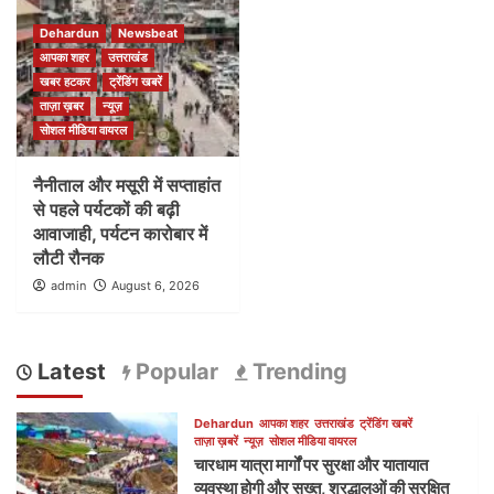
Dehardun
Newsbeat
आपका शहर
उत्तराखंड
खबर हटकर
ट्रेंडिंग खबरें
ताज़ा ख़बर
न्यूज़
सोशल मीडिया वायरल
नैनीताल और मसूरी में सप्ताहांत
से पहले पर्यटकों की बढ़ी
आवाजाही, पर्यटन कारोबार में
लौटी रौनक
admin
August 6, 2026
Latest
Popular
Trending
Dehardun
आपका शहर
उत्तराखंड
ट्रेंडिंग खबरें
ताज़ा ख़बरें
न्यूज़
सोशल मीडिया वायरल
चारधाम यात्रा मार्गों पर सुरक्षा और यातायात
व्यवस्था होगी और सख्त, श्रद्धालुओं की सुरक्षित