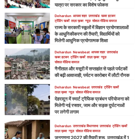
यात्रा पर सरकार का विशेष फोकस
Dehardun
आपका शहर
उत्तराखंड
खबर हटकर
ट्रेंडिंग खबरें
ताज़ा ख़बर
न्यूज़
सोशल मीडिया वायरल
राज्य के सरकारी स्कूलों में विज्ञान प्रयोगशालाओं
के आधुनिकीकरण की तैयारी, विद्यार्थियों को
मिलेगी आधुनिक प्रयोगात्मक शिक्षा
Dehardun
Newsbeat
आपका शहर
उत्तराखंड
खबर हटकर
ट्रेंडिंग खबरें
ताज़ा ख़बर
न्यूज़
सोशल मीडिया वायरल
नैनीताल और मसूरी में सप्ताहांत से पहले पर्यटकों
की बढ़ी आवाजाही, पर्यटन कारोबार में लौटी रौनक
Dehardun
Newsbeat
उत्तराखंड
ट्रेंडिंग खबरें
ताज़ा ख़बर
न्यूज़
सोशल मीडिया वायरल
देहरादून में स्मार्ट ट्रैफिक प्रबंधन परियोजना को
मिलेगी नई रफ्तार, जाम और सड़क दुर्घटनाओं
पर लगेगी लगाम
Dehardun
उत्तरराखंड विधानसभा
उत्तराखंड
ट्रेंडिंग खबरें
ताज़ा ख़बर
न्यूज़
सोशल मीडिया वायरल
जनगणना 2027 की तैयारी शुरू, उत्तराखंड में 1