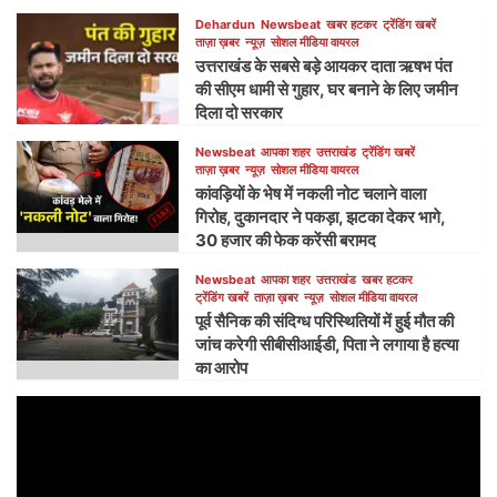
Dehardun
Newsbeat
खबर हटकर
ट्रेंडिंग खबरें
ताज़ा ख़बर
न्यूज़
सोशल मीडिया वायरल
उत्तराखंड के सबसे बड़े आयकर दाता ऋषभ पंत
की सीएम धामी से गुहार, घर बनाने के लिए जमीन
दिला दो सरकार
Newsbeat
आपका शहर
उत्तराखंड
ट्रेंडिंग खबरें
ताज़ा ख़बर
न्यूज़
सोशल मीडिया वायरल
कांवड़ियों के भेष में नकली नोट चलाने वाला
गिरोह, दुकानदार ने पकड़ा, झटका देकर भागे,
30 हजार की फेक करेंसी बरामद
Newsbeat
आपका शहर
उत्तराखंड
खबर हटकर
ट्रेंडिंग खबरें
ताज़ा ख़बर
न्यूज़
सोशल मीडिया वायरल
पूर्व सैनिक की संदिग्ध परिस्थितियों में हुई मौत की
जांच करेगी सीबीसीआईडी, पिता ने लगाया है हत्या
का आरोप