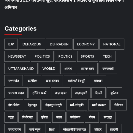
जनगणना 2027 की तैयारी शुरू, उत्तराखंड में 1 सितंबर से शुरू होगा विशेष गणना
अभियान
Categories
BJP
DEHARDUN
DEHRADUN
ECONOMY
NATIONAL
NEWSBEAT
POLITICS
POLTICS
SPORTS
TECH
UTTARAKHAND
WORLD
अपराध
आपका शहर
उत्तरकाशी
उत्तराखंड
ऋषिकेश
खबर हटकर
चलो चले देवभूमि
चारधाम
चारधाम यात्रा
ट्रेंडिंग खबरें
ताज़ा ख़बर
ताज़ा ख़बरें
दिल्ली
दुर्घटना
देश-विदेश
देहरादून
देहरादून/मसूरी
धर्म-संस्कृति
धामी सरकार
नैनीताल
न्यूज़
पिथौरागढ़
पुलिस
भारत
मनोरंजन
मौसम
रुद्रपुर
रुद्रप्रयाग
वर्ल्ड न्यूज़
शिक्षा
सोशल मीडिया वायरल
हरिद्वार
हल्द्वानी