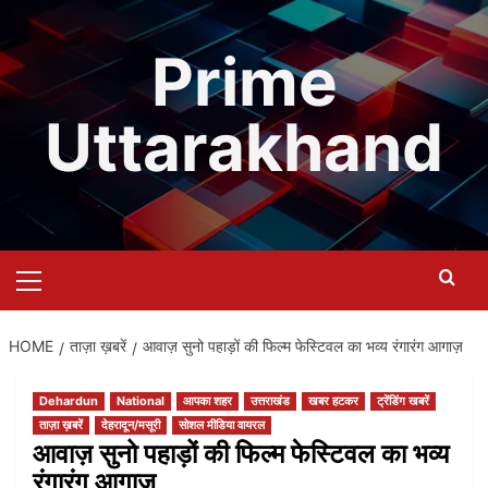
Skip
to
Prime
content
Uttarakhand
Primary
Menu
HOME
ताज़ा ख़बरें
आवाज़ सुनो पहाड़ों की फिल्म फेस्टिवल का भव्य रंगारंग आगाज़
Dehardun
National
आपका शहर
उत्तराखंड
खबर हटकर
ट्रेंडिंग खबरें
ताज़ा ख़बरें
देहरादून/मसूरी
सोशल मीडिया वायरल
आवाज़ सुनो पहाड़ों की फिल्म फेस्टिवल का भव्य
रंगारंग आगाज़