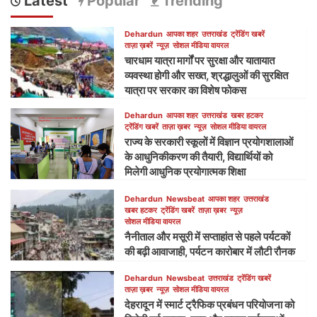
Latest
Popular
Trending
Dehardun
आपका शहर
उत्तराखंड
ट्रेंडिंग खबरें
ताज़ा ख़बरें
न्यूज़
सोशल मीडिया वायरल
चारधाम यात्रा मार्गों पर सुरक्षा और यातायात
व्यवस्था होगी और सख्त, श्रद्धालुओं की सुरक्षित
यात्रा पर सरकार का विशेष फोकस
Dehardun
आपका शहर
उत्तराखंड
खबर हटकर
ट्रेंडिंग खबरें
ताज़ा ख़बर
न्यूज़
सोशल मीडिया वायरल
राज्य के सरकारी स्कूलों में विज्ञान प्रयोगशालाओं
के आधुनिकीकरण की तैयारी, विद्यार्थियों को
मिलेगी आधुनिक प्रयोगात्मक शिक्षा
Dehardun
Newsbeat
आपका शहर
उत्तराखंड
खबर हटकर
ट्रेंडिंग खबरें
ताज़ा ख़बर
न्यूज़
सोशल मीडिया वायरल
नैनीताल और मसूरी में सप्ताहांत से पहले पर्यटकों
की बढ़ी आवाजाही, पर्यटन कारोबार में लौटी रौनक
Dehardun
Newsbeat
उत्तराखंड
ट्रेंडिंग खबरें
ताज़ा ख़बर
न्यूज़
सोशल मीडिया वायरल
देहरादून में स्मार्ट ट्रैफिक प्रबंधन परियोजना को