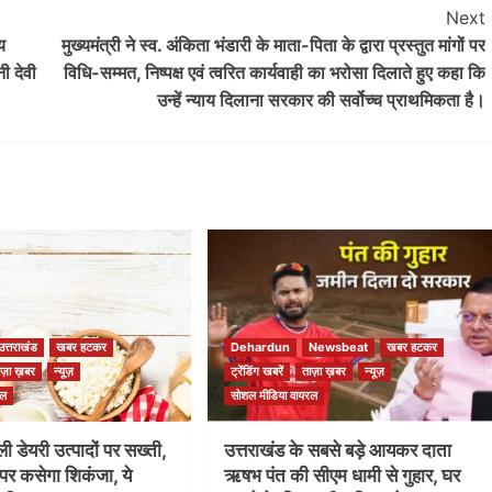
Next
य
मुख्यमंत्री ने स्व. अंकिता भंडारी के माता-पिता के द्वारा प्रस्तुत मांगों पर
नी देवी
विधि-सम्मत, निष्पक्ष एवं त्वरित कार्यवाही का भरोसा दिलाते हुए कहा कि
उन्हें न्याय दिलाना सरकार की सर्वोच्च प्राथमिकता है।
उत्तराखंड
खबर हटकर
Dehardun
Newsbeat
खबर हटकर
ाज़ा ख़बर
न्यूज़
ट्रेंडिंग खबरें
ताज़ा ख़बर
न्यूज़
रल
सोशल मीडिया वायरल
ली डेयरी उत्पादों पर सख्ती,
उत्तराखंड के सबसे बड़े आयकर दाता
पर कसेगा शिकंजा, ये
ऋषभ पंत की सीएम धामी से गुहार, घर