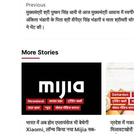
Post
Previous
मुख्यमंत्री श्री पुष्कर सिंह धामी से आज मुख्यमंत्री आवास में स्वर्गी
Navigation
अंकिता भंडारी के पिता श्री वीरेंद्र सिंह भंडारी व माता श्रीमती सो
ने भेंट की।
More Stories
Dehardun
Newsbeat
आपका शहर
ट्रेंडिंग खबरें
ट्रेंडिंग खबरें
त
ताज़ा ख़बर
न्यूज़
सोशल मीडिया वायरल
सोशल मीडिया वाय
भारत में अब होम एप्लायंसेज भी बेचेगी
प्रदेश में नक
Xiaomi, लॉन्च किया नया Mijia सब-
मिलावटखोरों 