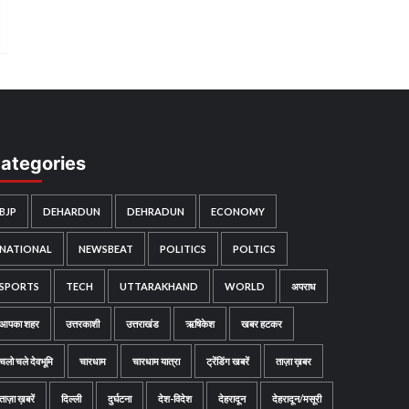
ategories
BJP
DEHARDUN
DEHRADUN
ECONOMY
NATIONAL
NEWSBEAT
POLITICS
POLTICS
SPORTS
TECH
UTTARAKHAND
WORLD
अपराध
आपका शहर
उत्तरकाशी
उत्तराखंड
ऋषिकेश
खबर हटकर
चलो चले देवभूमि
चारधाम
चारधाम यात्रा
ट्रेंडिंग खबरें
ताज़ा ख़बर
ताज़ा ख़बरें
दिल्ली
दुर्घटना
देश-विदेश
देहरादून
देहरादून/मसूरी