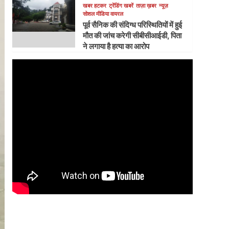
खबर हटकर
ट्रेंडिंग खबरें
ताज़ा ख़बर
न्यूज़
सोशल मीडिया वायरल
पूर्व सैनिक की संदिग्ध परिस्थितियों में हुई
मौत की जांच करेगी सीबीसीआईडी, पिता
ने लगाया है हत्या का आरोप