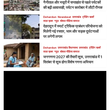
नैनीताल और मसूरी में सप्ताहांत से पहले पर्यटकों
की बढ़ी आवाजाही, पर्यटन कारोबार में लौटी रौनक
Dehardun
Newsbeat
उत्तराखंड
ट्रेंडिंग खबरें
ताज़ा ख़बर
न्यूज़
सोशल मीडिया वायरल
देहरादून में स्मार्ट ट्रैफिक प्रबंधन परियोजना को
मिलेगी नई रफ्तार, जाम और सड़क दुर्घटनाओं
पर लगेगी लगाम
Dehardun
उत्तरराखंड विधानसभा
उत्तराखंड
ट्रेंडिंग खबरें
ताज़ा ख़बर
न्यूज़
सोशल मीडिया वायरल
जनगणना 2027 की तैयारी शुरू, उत्तराखंड में 1
सितंबर से शुरू होगा विशेष गणना अभियान