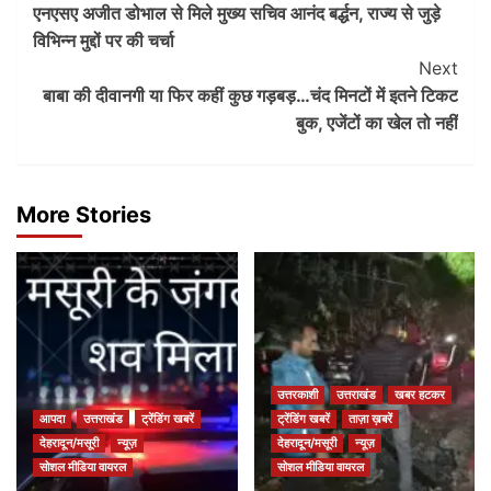
एनएसए अजीत डोभाल से मिले मुख्य सचिव आनंद बर्द्धन, राज्य से जुड़े
Navigation
विभिन्न मुद्दों पर की चर्चा
Next
बाबा की दीवानगी या फिर कहीं कुछ गड़बड़…चंद मिनटों में इतने टिकट
बुक, एजेंटों का खेल तो नहीं
More Stories
उत्तरकाशी
उत्तराखंड
खबर हटकर
आपदा
उत्तराखंड
ट्रेंडिंग खबरें
ट्रेंडिंग खबरें
ताज़ा ख़बरें
देहरादून/मसूरी
न्यूज़
देहरादून/मसूरी
न्यूज़
सोशल मीडिया वायरल
सोशल मीडिया वायरल