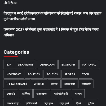
लौटी रौनक
देहरादून में स्मार्ट ट्रैफिक प्रबंधन परियोजना को मिलेगी नई रफ्तार, जाम और सड़क
दुर्घटनाओं पर लगेगी लगाम
जनगणना 2027 की तैयारी शुरू, उत्तराखंड में 1 सितंबर से शुरू होगा विशेष गणना
अभियान
Categories
BJP
DEHARDUN
DEHRADUN
ECONOMY
NATIONAL
NEWSBEAT
POLITICS
POLTICS
SPORTS
TECH
UTTARAKHAND
WORLD
अपराध
आपका शहर
उत्तरकाशी
उत्तराखंड
ऋषिकेश
खबर हटकर
चलो चले देवभूमि
चारधाम
चारधाम यात्रा
ट्रेंडिंग खबरें
ताज़ा ख़बर
ताज़ा ख़बरें
दिल्ली
दुर्घटना