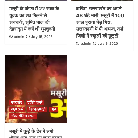
मसूरी के जंगल में 22 साल के
बारिश: उत्तराखंड पर अगले
युवक का शव मिलने से
48 घंटे भारी, मसूरी में 100
सनसनी, सुमित पाल की
साल पुराना पेड़ गिरा,
देहरादून में दर्ज थी गुमशुदगी
उत्तरकाशी में भी आफत, कई
जिलों में स्कूलों की छुट्टी
admin
July 15, 2026
admin
July 9, 2026
उत्तराखंड
ट्रेंडिंग खबरें
ताज़ा ख़बरें
देहरादून/मसूरी
न्यूज़
सोशल मीडिया वायरल
मसूरी में कूड़े के ढेर में लगी
भीषण आग, रात भर चला बुझाने