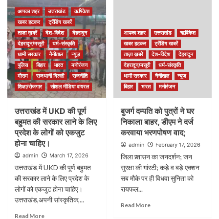
आपका शहर
उत्तराखंड
ऋषिकेश
खबर हटकर
ट्रेंडिंग खबरें
ताज़ा ख़बरें
देश-विदेश
देहरादून
आपका शहर
उत्तराखंड
ऋषिकेश
देहरादून/मसूरी
धर्म-संस्कृति
खबर हटकर
ट्रेंडिंग खबरें
धामी सरकार
नैनीताल
न्यूज़
ताज़ा ख़बरें
देश-विदेश
देहरादून
पुलिस
बिहार
भारत
मनोरंजन
देहरादून/मसूरी
धर्म-संस्कृति
मौसम
राजधानी दिल्ली
राजनीति
धामी सरकार
नैनीताल
न्यूज़
शिक्षा/रोजगार
सोशल मीडिया वायरल
बिहार
भारत
मनोरंजन
उत्तराखंड में UKD की पूर्ण
बुजर्ग दम्पति को पुत्रों ने घर
बहुमत की सरकार लाने के लिए
निकाला बाहर, डीएम ने दर्ज
प्रदेश के लोगों को एकजुट
करवाया भरणपोषण वाद;
होना चाहिए।
admin
February 17, 2026
admin
March 17, 2026
जिला प्र्शासन का जनदर्शन; जन
उत्तराखंड में UKD की पूर्ण बहुमत
सुरक्षा की गांरटी; कड़े व बड़े एक्शन
की सरकार लाने के लिए प्रदेश के
सब मौके पर ही विधवा सुनिता को
लोगों को एकजुट होना चाहिए।
रायफल...
उत्तराखंड,अपनी सांस्कृतिक,...
Read More
Read More