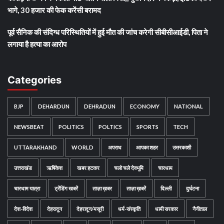
भागे, 30 हजार की फेक करेंसी बरामद
पूर्व सैनिक की संदिग्ध परिस्थितियों में हुई मौत की जांच करेगी सीबीसीआईडी, पिता ने
लगाया है हत्या का आरोप
Categories
BJP
DEHARDUN
DEHRADUN
ECONOMY
NATIONAL
NEWSBEAT
POLITICS
POLTICS
SPORTS
TECH
UTTARAKHAND
WORLD
अपराध
आपका शहर
उत्तरकाशी
उत्तराखंड
ऋषिकेश
खबर हटकर
चलो चले देवभूमि
चारधाम
चारधाम यात्रा
ट्रेंडिंग खबरें
ताज़ा ख़बर
ताज़ा ख़बरें
दिल्ली
दुर्घटना
देश-विदेश
देहरादून
देहरादून/मसूरी
धर्म-संस्कृति
धामी सरकार
नैनीताल