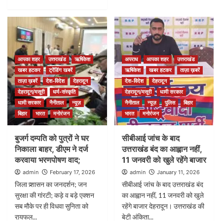
आपका शहर
उत्तराखंड
ऋषिकेश
अपराध
आपका शहर
उत्तराखंड
खबर हटकर
ट्रेंडिंग खबरें
ऋषिकेश
खबर हटकर
ताज़ा ख़बरें
ताज़ा ख़बरें
देश-विदेश
देहरादून
देश-विदेश
देहरादून
देहरादून/मसूरी
धर्म-संस्कृति
देहरादून/मसूरी
धामी सरकार
धामी सरकार
नैनीताल
न्यूज़
नैनीताल
न्यूज़
पुलिस
बिहार
बिहार
भारत
मनोरंजन
भारत
मनोरंजन
बुजर्ग दम्पति को पुत्रों ने घर
सीबीआई जांच के बाद
निकाला बाहर, डीएम ने दर्ज
उत्तराखंड बंद का आह्वान नहीं,
करवाया भरणपोषण वाद;
11 जनवरी को खुले रहेंगे बाजार
admin
February 17, 2026
admin
January 11, 2026
जिला प्र्शासन का जनदर्शन; जन
सीबीआई जांच के बाद उत्तराखंड बंद
सुरक्षा की गांरटी; कड़े व बड़े एक्शन
का आह्वान नहीं, 11 जनवरी को खुले
सब मौके पर ही विधवा सुनिता को
रहेंगे बाजार देहरादून। उत्तराखंड की
रायफल...
बेटी अंकिता...