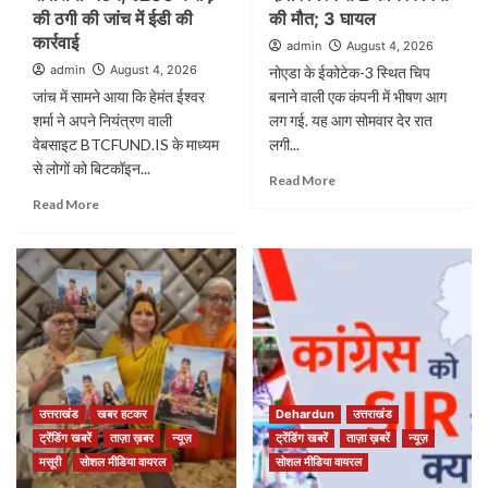
की ठगी की जांच में ईडी की
की मौत; 3 घायल
कार्रवाई
admin
August 4, 2026
admin
August 4, 2026
नोएडा के ईकोटेक-3 स्थित चिप
जांच में सामने आया कि हेमंत ईश्वर
बनाने वाली एक कंपनी में भीषण आग
शर्मा ने अपने नियंत्रण वाली
लग गई. यह आग सोमवार देर रात
वेबसाइट BTCFUND.IS के माध्यम
लगी...
से लोगों को बिटकॉइन...
Read More
Read More
उत्तराखंड
खबर हटकर
Dehardun
उत्तराखंड
ट्रेंडिंग खबरें
ताज़ा ख़बर
न्यूज़
ट्रेंडिंग खबरें
ताज़ा ख़बरें
न्यूज़
मसूरी
सोशल मीडिया वायरल
सोशल मीडिया वायरल