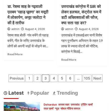
डा. रेशमा शाह के गढ़वाली
उत्तराखंड कांग्रेस में SIR को
एलबम ‘पहाड़ घूमणा’ का मसूरी
लेकर हलचल, कंट्रोल रूम में
में लोकार्पण, अनूप जलोटा ने
डटी अधिवक्ताओं की फौज,
की है तारीफ
क्या सता रहा डर?
admin
August 4, 2026
admin
August 4, 2026
रेशमा शाह बोलीं- गांव बचेंगे तो पहाड़
उत्तराखंड में एसआईआर यानी विशेष
बचेंगे, गीत के जरिए उत्तराखंड के
गहन पुनरीक्षण अभियान के तहत 19
लोगों को अपनी जड़ों से जोड़ने का...
लाख से ज्यादा वोटरों को नोटिस,
कांग्रेस ने बिठाई...
Read More
Read More
Posts
Previous
1
2
3
4
5
6
…
105
Next
pagination
Latest
Popular
Trending
Dehardun
आपका शहर
उत्तराखंड
ट्रेंडिंग खबरें
ताज़ा ख़बरें
न्यूज़
सोशल मीडिया वायरल