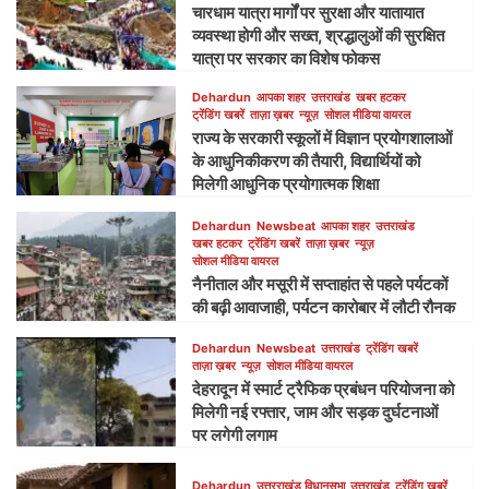
चारधाम यात्रा मार्गों पर सुरक्षा और यातायात
व्यवस्था होगी और सख्त, श्रद्धालुओं की सुरक्षित
यात्रा पर सरकार का विशेष फोकस
Dehardun
आपका शहर
उत्तराखंड
खबर हटकर
ट्रेंडिंग खबरें
ताज़ा ख़बर
न्यूज़
सोशल मीडिया वायरल
राज्य के सरकारी स्कूलों में विज्ञान प्रयोगशालाओं
के आधुनिकीकरण की तैयारी, विद्यार्थियों को
मिलेगी आधुनिक प्रयोगात्मक शिक्षा
Dehardun
Newsbeat
आपका शहर
उत्तराखंड
खबर हटकर
ट्रेंडिंग खबरें
ताज़ा ख़बर
न्यूज़
सोशल मीडिया वायरल
नैनीताल और मसूरी में सप्ताहांत से पहले पर्यटकों
की बढ़ी आवाजाही, पर्यटन कारोबार में लौटी रौनक
Dehardun
Newsbeat
उत्तराखंड
ट्रेंडिंग खबरें
ताज़ा ख़बर
न्यूज़
सोशल मीडिया वायरल
देहरादून में स्मार्ट ट्रैफिक प्रबंधन परियोजना को
मिलेगी नई रफ्तार, जाम और सड़क दुर्घटनाओं
पर लगेगी लगाम
Dehardun
उत्तरराखंड विधानसभा
उत्तराखंड
ट्रेंडिंग खबरें