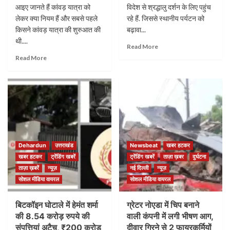
आइए जानते हैं कांवड़ यात्रा को
विदेश से श्रद्धालु दर्शन के लिए पहुंच
लेकर क्या नियम हैं और सबसे पहले
रहे हैं. जिससे स्थानीय पर्यटन को
किसने कांवड़ यात्रा की शुरुआत की
बढ़ावा...
थी....
Read More
Read More
Dehardun
उत्तराखंड
Newsbeat
खबर हटकर
खबर हटकर
ट्रेंडिंग खबरें
ट्रेंडिंग खबरें
ताज़ा ख़बर
दुर्घटना
ताज़ा ख़बरें
न्यूज़
नई दिल्ली
न्यूज़
सोशल मीडिया वायरल
सोशल मीडिया वायरल
बिटकॉइन घोटाले में हेमंत शर्मा
ग्रेटर नोएडा में चिप बनाने
की 8.54 करोड़ रुपये की
वाली कंपनी में लगी भीषण आग,
संपत्तियां अटैच, ₹200 करोड़
दीवार गिरने से 2 फायरकर्मियों