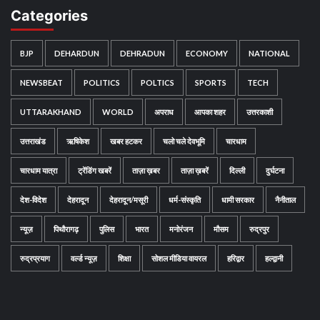
Categories
BJP
DEHARDUN
DEHRADUN
ECONOMY
NATIONAL
NEWSBEAT
POLITICS
POLTICS
SPORTS
TECH
UTTARAKHAND
WORLD
अपराध
आपका शहर
उत्तरकाशी
उत्तराखंड
ऋषिकेश
खबर हटकर
चलो चले देवभूमि
चारधाम
चारधाम यात्रा
ट्रेंडिंग खबरें
ताज़ा ख़बर
ताज़ा ख़बरें
दिल्ली
दुर्घटना
देश-विदेश
देहरादून
देहरादून/मसूरी
धर्म-संस्कृति
धामी सरकार
नैनीताल
न्यूज़
पिथौरागढ़
पुलिस
भारत
मनोरंजन
मौसम
रुद्रपुर
रुद्रप्रयाग
वर्ल्ड न्यूज़
शिक्षा
सोशल मीडिया वायरल
हरिद्वार
हल्द्वानी