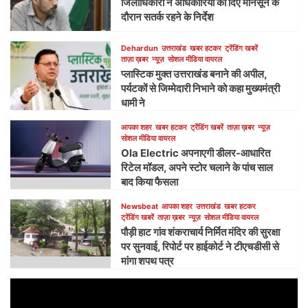
जिलाधिकारी ने अधिकारियों को दिए मानसून के
दौरान सतर्क रहने के निर्देश
Dehardun
उत्तराखंड
खबर हटकर
ट्रेंडिंग खबरें
ताज़ा ख़बर
न्यूज़
सोशल मीडिया वायरल
प्लास्टिक मुक्त उत्तराखंड बनाने की अपील,
पर्यटकों से जिम्मेदारी निभाने को कहा मुख्यमंत्री
धामी ने
आपका शहर
खबर हटकर
ट्रेंडिंग खबरें
ताज़ा ख़बर
न्यूज़
सोशल मीडिया वायरल
Ola Electric अपनाएगी डीलर-आधारित
रिटेल मॉडल, अपने स्टोर चलाने के पांच साल
बाद किया फैसला
Newsbeat
आपका शहर
उत्तराखंड
खबर हटकर
ट्रेंडिंग खबरें
ताज़ा ख़बर
न्यूज़
सोशल मीडिया वायरल
पौड़ी हाट गांव शंकराचार्य निर्मित मंदिर की सुरक्षा
पर सुनवाई, रिपोर्ट पर हाईकोर्ट ने टीएचडीसी से
मांगा शपथ पत्र