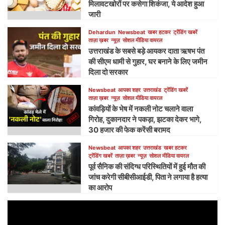
मिलावटखोरों पर कसेगा शिकंजा, ये आदेश हुआ
जारी
Dehardun
Newsbeat
खबर हटकर
ट्रेंडिंग खबरें
ताज़ा ख़बर
न्यूज़
सोशल मीडिया वायरल
उत्तराखंड के सबसे बड़े आयकर दाता ऋषभ पंत
की सीएम धामी से गुहार, घर बनाने के लिए जमीन
दिला दो सरकार
Newsbeat
आपका शहर
उत्तराखंड
ट्रेंडिंग खबरें
ताज़ा ख़बर
न्यूज़
सोशल मीडिया वायरल
कांवड़ियों के भेष में नकली नोट चलाने वाला
गिरोह, दुकानदार ने पकड़ा, झटका देकर भागे,
30 हजार की फेक करेंसी बरामद
Newsbeat
आपका शहर
उत्तराखंड
खबर हटकर
ट्रेंडिंग खबरें
ताज़ा ख़बर
न्यूज़
सोशल मीडिया वायरल
पूर्व सैनिक की संदिग्ध परिस्थितियों में हुई मौत की
जांच करेगी सीबीसीआईडी, पिता ने लगाया है हत्या
का आरोप