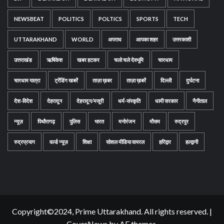
NEWSBEAT
POLITICS
POLTICS
SPORTS
TECH
UTTARAKHAND
WORLD
अपराध
आपका शहर
उत्तरकाशी
उत्तराखंड
ऋषिकेश
खबर हटकर
चलो चले देवभूमि
चारधाम
चारधाम यात्रा
ट्रेंडिंग खबरें
ताज़ा ख़बर
ताज़ा ख़बरें
दिल्ली
दुर्घटना
देश-विदेश
देहरादून
देहरादून/मसूरी
धर्म-संस्कृति
धामी सरकार
नैनीताल
न्यूज़
पिथौरागढ़
पुलिस
भारत
मनोरंजन
मौसम
रुद्रपुर
रुद्रप्रयाग
वर्ल्ड न्यूज़
शिक्षा
सोशल मीडिया वायरल
हरिद्वार
हल्द्वानी
Copyright©2024, Prime Uttarakhand. All rights reserved.
|
CoverNews
by AF themes.