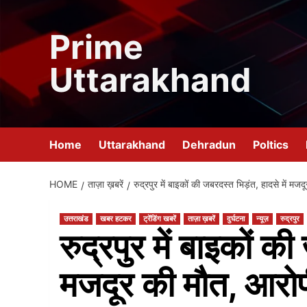
Skip
to
Prime
content
Uttarakhand
Home
Uttarakhand
Dehradun
Poltics
HOME
ताज़ा ख़बरें
रुद्रपुर में बाइकों की जबरदस्त भिड़ंत, हादसे में 
उत्तराखंड
खबर हटकर
ट्रेंडिंग खबरें
ताज़ा ख़बरें
दुर्घटना
न्यूज़
रुद्रपुर
रुद्रपुर में बाइकों की
मजदूर की मौत, आरोप