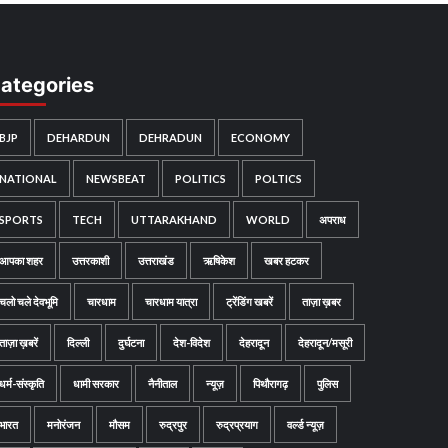
ategories
BJP
DEHARDUN
DEHRADUN
ECONOMY
NATIONAL
NEWSBEAT
POLITICS
POLTICS
SPORTS
TECH
UTTARAKHAND
WORLD
अपराध
आपका शहर
उत्तरकाशी
उत्तराखंड
ऋषिकेश
खबर हटकर
चलो चले देवभूमि
चारधाम
चारधाम यात्रा
ट्रेंडिंग खबरें
ताज़ा ख़बर
ताज़ा ख़बरें
दिल्ली
दुर्घटना
देश-विदेश
देहरादून
देहरादून/मसूरी
धर्म-संस्कृति
धामी सरकार
नैनीताल
न्यूज़
पिथौरागढ़
पुलिस
भारत
मनोरंजन
मौसम
रुद्रपुर
रुद्रप्रयाग
वर्ल्ड न्यूज़