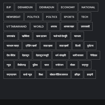
BJP
DEHARDUN
DEHRADUN
ECONOMY
NATIONAL
NEWSBEAT
POLITICS
POLTICS
SPORTS
TECH
UTTARAKHAND
WORLD
अपराध
आपका शहर
उत्तरकाशी
उत्तराखंड
ऋषिकेश
खबर हटकर
चलो चले देवभूमि
चारधाम
चारधाम यात्रा
ट्रेंडिंग खबरें
ताज़ा ख़बर
ताज़ा ख़बरें
दिल्ली
दुर्घटना
देश-विदेश
देहरादून
देहरादून/मसूरी
धर्म-संस्कृति
धामी सरकार
नैनीताल
न्यूज़
पिथौरागढ़
पुलिस
भारत
मनोरंजन
मौसम
रुद्रपुर
रुद्रप्रयाग
वर्ल्ड न्यूज़
शिक्षा
सोशल मीडिया वायरल
हरिद्वार
हल्द्वानी