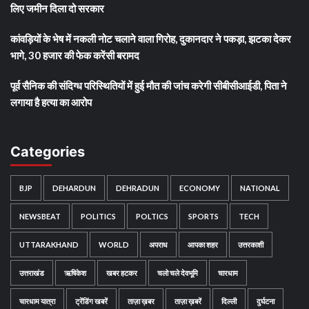
लिए जमीन दिला दो सरकार
कांवड़ियों के भेष में नकली नोट चलाने वाला गिरोह, दुकानदार ने पकड़ा, झटका देकर
भागे, 30 हजार की फेक करेंसी बरामद
पूर्व सैनिक की संदिग्ध परिस्थितियों में हुई मौत की जांच करेगी सीबीसीआईडी, पिता ने
लगाया है हत्या का आरोप
Categories
BJP
DEHARDUN
DEHRADUN
ECONOMY
NATIONAL
NEWSBEAT
POLITICS
POLTICS
SPORTS
TECH
UTTARAKHAND
WORLD
अपराध
आपका शहर
उत्तरकाशी
उत्तराखंड
ऋषिकेश
खबर हटकर
चलो चले देवभूमि
चारधाम
चारधाम यात्रा
ट्रेंडिंग खबरें
ताज़ा ख़बर
ताज़ा ख़बरें
दिल्ली
दुर्घटना