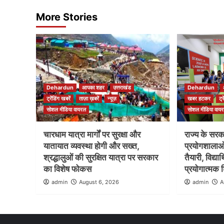
More Stories
Dehardun
आपका शहर
उत्तराखंड
Dehardun
ट्रेंडिंग खबरें
ताज़ा ख़बरें
न्यूज़
खबर हटकर
ट्
सोशल मीडिया वायरल
सोशल मीडिया वाय
चारधाम यात्रा मार्गों पर सुरक्षा और
राज्य के सरकार
यातायात व्यवस्था होगी और सख्त,
प्रयोगशाला
श्रद्धालुओं की सुरक्षित यात्रा पर सरकार
तैयारी, विद्य
का विशेष फोकस
प्रयोगात्मक श
admin
August 6, 2026
admin
A