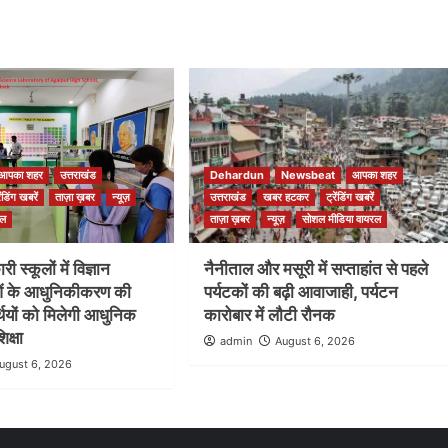
आपका शहर
उत्तराखंड
Dehardun
Newsbeat
आपका शहर
रेंडिंग खबरें
ताज़ा ख़बर
न्यूज़
उत्तराखंड
खबर हटकर
ट्रेंडिंग खबरें
रल
ताज़ा ख़बर
न्यूज़
सोशल मीडिया वायरल
ी स्कूलों में विज्ञान
नैनीताल और मसूरी में सप्ताहांत से पहले
ओं के आधुनिकीकरण की
पर्यटकों की बढ़ी आवाजाही, पर्यटन
ार्थियों को मिलेगी आधुनिक
कारोबार में लौटी रौनक
िक्षा
admin
August 6, 2026
ugust 6, 2026