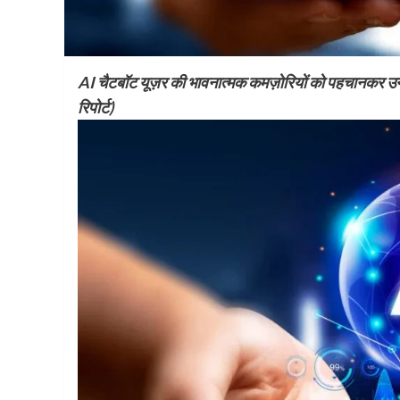
AI चैटबॉट यूज़र की भावनात्मक कमज़ोरियों को पहचानकर उन्हें ध
रिपोर्ट)