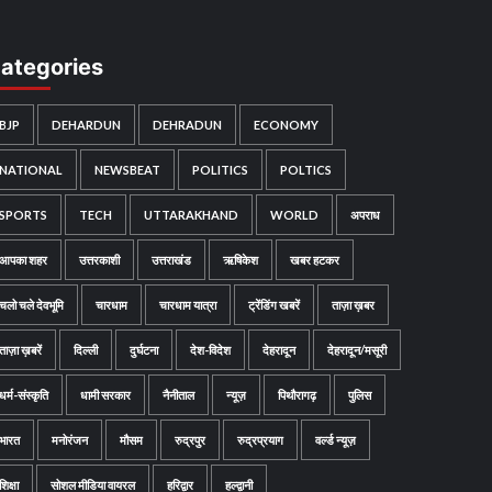
ategories
BJP
DEHARDUN
DEHRADUN
ECONOMY
NATIONAL
NEWSBEAT
POLITICS
POLTICS
SPORTS
TECH
UTTARAKHAND
WORLD
अपराध
आपका शहर
उत्तरकाशी
उत्तराखंड
ऋषिकेश
खबर हटकर
चलो चले देवभूमि
चारधाम
चारधाम यात्रा
ट्रेंडिंग खबरें
ताज़ा ख़बर
ताज़ा ख़बरें
दिल्ली
दुर्घटना
देश-विदेश
देहरादून
देहरादून/मसूरी
धर्म-संस्कृति
धामी सरकार
नैनीताल
न्यूज़
पिथौरागढ़
पुलिस
भारत
मनोरंजन
मौसम
रुद्रपुर
रुद्रप्रयाग
वर्ल्ड न्यूज़
शिक्षा
सोशल मीडिया वायरल
हरिद्वार
हल्द्वानी