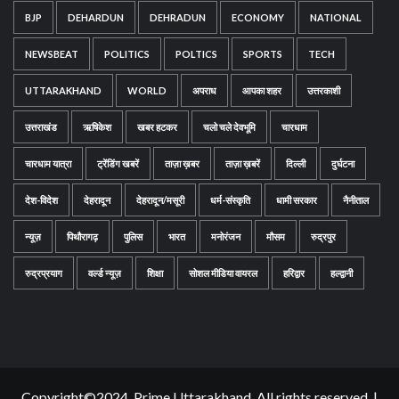
BJP
DEHARDUN
DEHRADUN
ECONOMY
NATIONAL
NEWSBEAT
POLITICS
POLTICS
SPORTS
TECH
UTTARAKHAND
WORLD
अपराध
आपका शहर
उत्तरकाशी
उत्तराखंड
ऋषिकेश
खबर हटकर
चलो चले देवभूमि
चारधाम
चारधाम यात्रा
ट्रेंडिंग खबरें
ताज़ा ख़बर
ताज़ा ख़बरें
दिल्ली
दुर्घटना
देश-विदेश
देहरादून
देहरादून/मसूरी
धर्म-संस्कृति
धामी सरकार
नैनीताल
न्यूज़
पिथौरागढ़
पुलिस
भारत
मनोरंजन
मौसम
रुद्रपुर
रुद्रप्रयाग
वर्ल्ड न्यूज़
शिक्षा
सोशल मीडिया वायरल
हरिद्वार
हल्द्वानी
Copyright©2024, Prime Uttarakhand. All rights reserved.
|