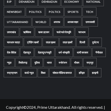
BJP
DEHARDUN
DEHRADUN
ECONOMY
NATIONAL
NEWSBEAT
POLITICS
POLTICS
SPORTS
TECH
UTTARAKHAND
WORLD
अपराध
आपका शहर
उत्तरकाशी
उत्तराखंड
ऋषिकेश
खबर हटकर
चलो चले देवभूमि
चारधाम
चारधाम यात्रा
ट्रेंडिंग खबरें
ताज़ा ख़बर
ताज़ा ख़बरें
दिल्ली
दुर्घटना
देश-विदेश
देहरादून
देहरादून/मसूरी
धर्म-संस्कृति
धामी सरकार
नैनीताल
न्यूज़
पिथौरागढ़
पुलिस
भारत
मनोरंजन
मौसम
रुद्रपुर
रुद्रप्रयाग
वर्ल्ड न्यूज़
शिक्षा
सोशल मीडिया वायरल
हरिद्वार
हल्द्वानी
Copyright©2024, Prime Uttarakhand. All rights reserved.
|