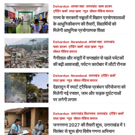
Dehardun
आपका शहर
उत्तराखंड
खबर हटकर
ट्रेंडिंग खबरें
ताज़ा ख़बर
न्यूज़
सोशल मीडिया वायरल
राज्य के सरकारी स्कूलों में विज्ञान प्रयोगशालाओं
के आधुनिकीकरण की तैयारी, विद्यार्थियों को
मिलेगी आधुनिक प्रयोगात्मक शिक्षा
Dehardun
Newsbeat
आपका शहर
उत्तराखंड
खबर हटकर
ट्रेंडिंग खबरें
ताज़ा ख़बर
न्यूज़
सोशल मीडिया वायरल
नैनीताल और मसूरी में सप्ताहांत से पहले पर्यटकों
की बढ़ी आवाजाही, पर्यटन कारोबार में लौटी रौनक
Dehardun
Newsbeat
उत्तराखंड
ट्रेंडिंग खबरें
ताज़ा ख़बर
न्यूज़
सोशल मीडिया वायरल
देहरादून में स्मार्ट ट्रैफिक प्रबंधन परियोजना को
मिलेगी नई रफ्तार, जाम और सड़क दुर्घटनाओं
पर लगेगी लगाम
Dehardun
उत्तरराखंड विधानसभा
उत्तराखंड
ट्रेंडिंग खबरें
ताज़ा ख़बर
न्यूज़
सोशल मीडिया वायरल
जनगणना 2027 की तैयारी शुरू, उत्तराखंड में 1
सितंबर से शुरू होगा विशेष गणना अभियान