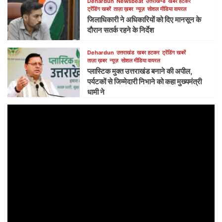
Dehardun
Newsbeat
उत्तराखण्ड
खबर हटकर
ट्रेंडिंग खबरें
ताज़ा ख़बर
न्यूज़
सोशल मीडिया वायरल
जिलाधिकारी ने अधिकारियों को दिए मानसून के
दौरान सतर्क रहने के निर्देश
Dehardun
उत्तराखंड
खबर हटकर
ट्रेंडिंग खबरें
ताज़ा ख़बर
न्यूज़
सोशल मीडिया वायरल
प्लास्टिक मुक्त उत्तराखंड बनाने की अपील,
पर्यटकों से जिम्मेदारी निभाने को कहा मुख्यमंत्री
धामी ने