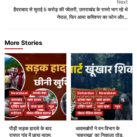
Next
हैदराबाद से चुराई 5 करोड़ की ज्वेलरी, उत्तराखंड के रास्ते भाग रहे थे
नेपाल, फिर आया कमिश्नर का फोन और…
More Stories
Newsbeat
आपका शहर
Dehardun
Newsbeat
उत्तराखंड
खबर हटकर
आपका शहर
खबर हटकर
ट्रेंडिंग खबरें
ताज़ा ख़बर
न्यूज़
ट्रेंडिंग खबरें
ताज़ा ख़बर
न्यूज़
मनोरंजन
सोशल मीडिया वायरल
सोशल मीडिया वायरल
पौड़ी सड़क हादसे के बाद
आदमखोरों ने वन विभाग के
रायपुर गांव में छाया मातम,
‘चक्रव्यूह’ का निकाला तोड़,