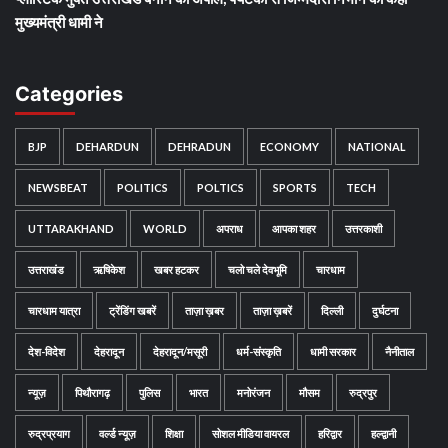
मुख्यमंत्री धामी ने
Categories
BJP
DEHARDUN
DEHRADUN
ECONOMY
NATIONAL
NEWSBEAT
POLITICS
POLTICS
SPORTS
TECH
UTTARAKHAND
WORLD
अपराध
आपका शहर
उत्तरकाशी
उत्तराखंड
ऋषिकेश
खबर हटकर
चलो चले देवभूमि
चारधाम
चारधाम यात्रा
ट्रेंडिंग खबरें
ताज़ा ख़बर
ताज़ा ख़बरें
दिल्ली
दुर्घटना
देश-विदेश
देहरादून
देहरादून/मसूरी
धर्म-संस्कृति
धामी सरकार
नैनीताल
न्यूज़
पिथौरागढ़
पुलिस
भारत
मनोरंजन
मौसम
रुद्रपुर
रुद्रप्रयाग
वर्ल्ड न्यूज़
शिक्षा
सोशल मीडिया वायरल
हरिद्वार
हल्द्वानी