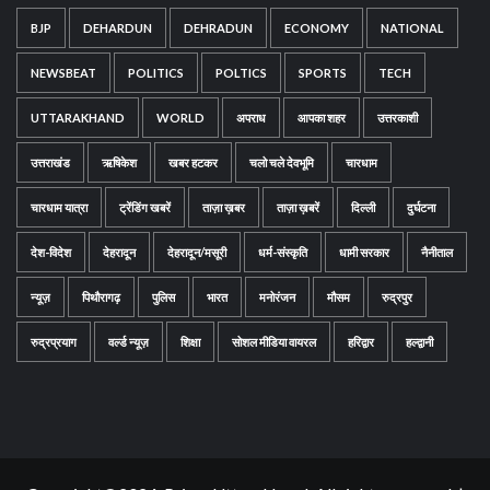
BJP
DEHARDUN
DEHRADUN
ECONOMY
NATIONAL
NEWSBEAT
POLITICS
POLTICS
SPORTS
TECH
UTTARAKHAND
WORLD
अपराध
आपका शहर
उत्तरकाशी
उत्तराखंड
ऋषिकेश
खबर हटकर
चलो चले देवभूमि
चारधाम
चारधाम यात्रा
ट्रेंडिंग खबरें
ताज़ा ख़बर
ताज़ा ख़बरें
दिल्ली
दुर्घटना
देश-विदेश
देहरादून
देहरादून/मसूरी
धर्म-संस्कृति
धामी सरकार
नैनीताल
न्यूज़
पिथौरागढ़
पुलिस
भारत
मनोरंजन
मौसम
रुद्रपुर
रुद्रप्रयाग
वर्ल्ड न्यूज़
शिक्षा
सोशल मीडिया वायरल
हरिद्वार
हल्द्वानी