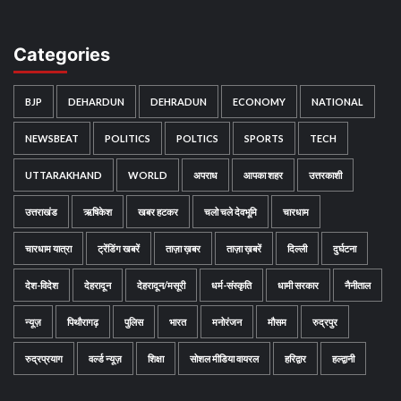
Categories
BJP
DEHARDUN
DEHRADUN
ECONOMY
NATIONAL
NEWSBEAT
POLITICS
POLTICS
SPORTS
TECH
UTTARAKHAND
WORLD
अपराध
आपका शहर
उत्तरकाशी
उत्तराखंड
ऋषिकेश
खबर हटकर
चलो चले देवभूमि
चारधाम
चारधाम यात्रा
ट्रेंडिंग खबरें
ताज़ा ख़बर
ताज़ा ख़बरें
दिल्ली
दुर्घटना
देश-विदेश
देहरादून
देहरादून/मसूरी
धर्म-संस्कृति
धामी सरकार
नैनीताल
न्यूज़
पिथौरागढ़
पुलिस
भारत
मनोरंजन
मौसम
रुद्रपुर
रुद्रप्रयाग
वर्ल्ड न्यूज़
शिक्षा
सोशल मीडिया वायरल
हरिद्वार
हल्द्वानी