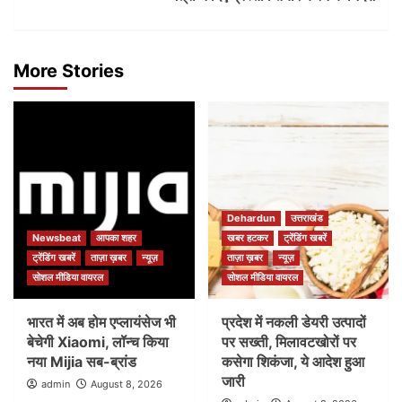
More Stories
Dehardun
उत्तराखंड
Newsbeat
आपका शहर
खबर हटकर
ट्रेंडिंग खबरें
ट्रेंडिंग खबरें
ताज़ा ख़बर
न्यूज़
ताज़ा ख़बर
न्यूज़
सोशल मीडिया वायरल
सोशल मीडिया वायरल
भारत में अब होम एप्लायंसेज भी
प्रदेश में नकली डेयरी उत्पादों
बेचेगी Xiaomi, लॉन्च किया
पर सख्ती, मिलावटखोरों पर
नया Mijia सब-ब्रांड
कसेगा शिकंजा, ये आदेश हुआ
जारी
admin
August 8, 2026