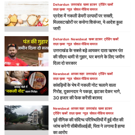
Dehardun
उत्तराखंड
खबर हटकर
ट्रेंडिंग खबरें
ताज़ा ख़बर
न्यूज़
सोशल मीडिया वायरल
प्रदेश में नकली डेयरी उत्पादों पर सख्ती,
मिलावटखोरों पर कसेगा शिकंजा, ये आदेश हुआ
जारी
Dehardun
Newsbeat
खबर हटकर
ट्रेंडिंग खबरें
ताज़ा ख़बर
न्यूज़
सोशल मीडिया वायरल
उत्तराखंड के सबसे बड़े आयकर दाता ऋषभ पंत
की सीएम धामी से गुहार, घर बनाने के लिए जमीन
दिला दो सरकार
Newsbeat
आपका शहर
उत्तराखंड
ट्रेंडिंग खबरें
ताज़ा ख़बर
न्यूज़
सोशल मीडिया वायरल
कांवड़ियों के भेष में नकली नोट चलाने वाला
गिरोह, दुकानदार ने पकड़ा, झटका देकर भागे,
30 हजार की फेक करेंसी बरामद
Newsbeat
आपका शहर
उत्तराखंड
खबर हटकर
ट्रेंडिंग खबरें
ताज़ा ख़बर
न्यूज़
सोशल मीडिया वायरल
पूर्व सैनिक की संदिग्ध परिस्थितियों में हुई मौत की
जांच करेगी सीबीसीआईडी, पिता ने लगाया है हत्या
का आरोप