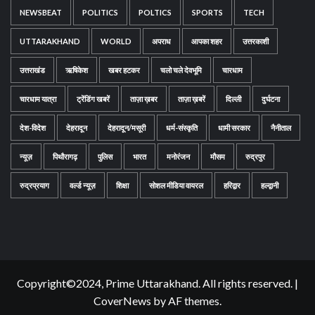
NEWSBEAT
POLITICS
POLTICS
SPORTS
TECH
UTTARAKHAND
WORLD
अपराध
आपका शहर
उत्तरकाशी
उत्तराखंड
ऋषिकेश
खबर हटकर
चलो चले देवभूमि
चारधाम
चारधाम यात्रा
ट्रेंडिंग खबरें
ताज़ा ख़बर
ताज़ा ख़बरें
दिल्ली
दुर्घटना
देश-विदेश
देहरादून
देहरादून/मसूरी
धर्म-संस्कृति
धामी सरकार
नैनीताल
न्यूज़
पिथौरागढ़
पुलिस
भारत
मनोरंजन
मौसम
रुद्रपुर
रुद्रप्रयाग
वर्ल्ड न्यूज़
शिक्षा
सोशल मीडिया वायरल
हरिद्वार
हल्द्वानी
Copyright©2024, Prime Uttarakhand. All rights reserved.
|
CoverNews
by AF themes.