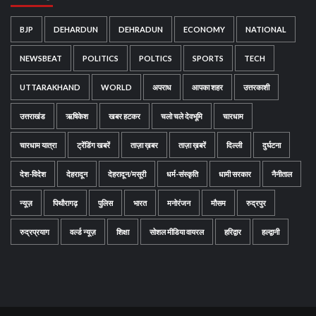
BJP
DEHARDUN
DEHRADUN
ECONOMY
NATIONAL
NEWSBEAT
POLITICS
POLTICS
SPORTS
TECH
UTTARAKHAND
WORLD
अपराध
आपका शहर
उत्तरकाशी
उत्तराखंड
ऋषिकेश
खबर हटकर
चलो चले देवभूमि
चारधाम
चारधाम यात्रा
ट्रेंडिंग खबरें
ताज़ा ख़बर
ताज़ा ख़बरें
दिल्ली
दुर्घटना
देश-विदेश
देहरादून
देहरादून/मसूरी
धर्म-संस्कृति
धामी सरकार
नैनीताल
न्यूज़
पिथौरागढ़
पुलिस
भारत
मनोरंजन
मौसम
रुद्रपुर
रुद्रप्रयाग
वर्ल्ड न्यूज़
शिक्षा
सोशल मीडिया वायरल
हरिद्वार
हल्द्वानी