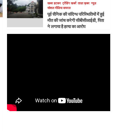
खबर हटकर
ट्रेंडिंग खबरें
ताज़ा ख़बर
न्यूज़
सोशल मीडिया वायरल
पूर्व सैनिक की संदिग्ध परिस्थितियों में हुई
मौत की जांच करेगी सीबीसीआईडी, पिता
ने लगाया है हत्या का आरोप