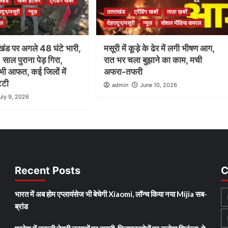
राखंड
खबर हटकर
ट्रेंडिंग खबरें
ादून/मसूरी
न्यूज़
उत्तराखंड
ट्रेंडिंग खबरें
ताज़ा ख़बरें
रल
देहरादून/मसूरी
न्यूज़
सोशल मीडिया वायरल
ाखंड पर अगले 48 घंटे भारी,
मसूरी में कूड़े के ढेर में लगी भीषण आग,
 साल पुराना पेड़ गिरा,
रात भर चला बुझाने का काम, मची
ं भी आफत, कई जिलों में
अफरा-तफरी
ट्टी
admin
June 10, 2026
uly 9, 2026
Recent Posts
C
भारत में अब होम एप्लायंसेज भी बेचेगी Xiaomi, लॉन्च किया नया Mijia सब-
ब्रांड
y