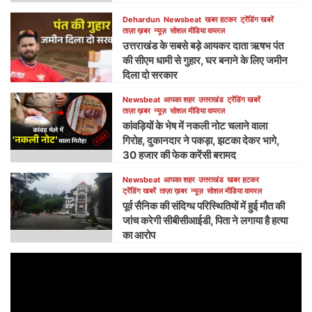
Dehardun
Newsbeat
खबर हटकर
ट्रेंडिंग खबरें
ताज़ा ख़बर
न्यूज़
सोशल मीडिया वायरल
उत्तराखंड के सबसे बड़े आयकर दाता ऋषभ पंत
की सीएम धामी से गुहार, घर बनाने के लिए जमीन
दिला दो सरकार
Newsbeat
आपका शहर
उत्तराखंड
ट्रेंडिंग खबरें
ताज़ा ख़बर
न्यूज़
सोशल मीडिया वायरल
कांवड़ियों के भेष में नकली नोट चलाने वाला
गिरोह, दुकानदार ने पकड़ा, झटका देकर भागे,
30 हजार की फेक करेंसी बरामद
Newsbeat
आपका शहर
उत्तराखंड
खबर हटकर
ट्रेंडिंग खबरें
ताज़ा ख़बर
न्यूज़
सोशल मीडिया वायरल
पूर्व सैनिक की संदिग्ध परिस्थितियों में हुई मौत की
जांच करेगी सीबीसीआईडी, पिता ने लगाया है हत्या
का आरोप