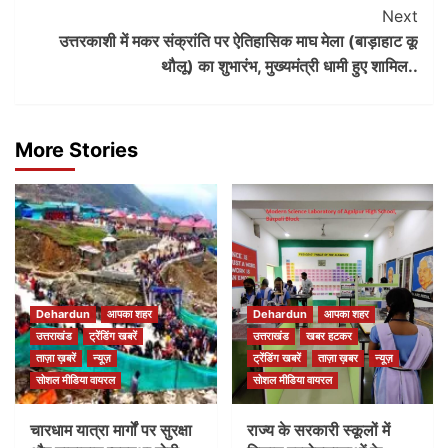
Next
उत्तरकाशी में मकर संक्रांति पर ऐतिहासिक माघ मेला (बाड़ाहाट कू
थौलू) का शुभारंभ, मुख्यमंत्री धामी हुए शामिल..
More Stories
Dehardun
आपका शहर
Dehardun
आपका शहर
उत्तराखंड
ट्रेंडिंग खबरें
उत्तराखंड
खबर हटकर
ताज़ा ख़बरें
न्यूज़
ट्रेंडिंग खबरें
ताज़ा ख़बर
न्यूज़
सोशल मीडिया वायरल
सोशल मीडिया वायरल
चारधाम यात्रा मार्गों पर सुरक्षा
राज्य के सरकारी स्कूलों में