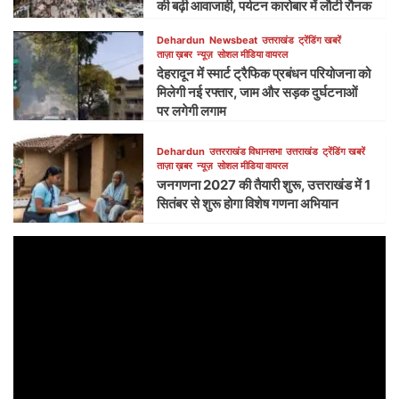
की बढ़ी आवाजाही, पर्यटन कारोबार में लौटी रौनक
Dehardun
Newsbeat
उत्तराखंड
ट्रेंडिंग खबरें
ताज़ा ख़बर
न्यूज़
सोशल मीडिया वायरल
देहरादून में स्मार्ट ट्रैफिक प्रबंधन परियोजना को
मिलेगी नई रफ्तार, जाम और सड़क दुर्घटनाओं
पर लगेगी लगाम
Dehardun
उत्तरराखंड विधानसभा
उत्तराखंड
ट्रेंडिंग खबरें
ताज़ा ख़बर
न्यूज़
सोशल मीडिया वायरल
जनगणना 2027 की तैयारी शुरू, उत्तराखंड में 1
सितंबर से शुरू होगा विशेष गणना अभियान