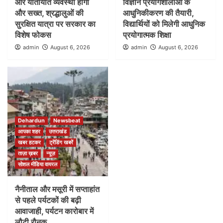
और यातायात व्यवस्था होगी
विज्ञान प्रयोगशालाओं के
और सख्त, श्रद्धालुओं की
आधुनिकीकरण की तैयारी,
सुरक्षित यात्रा पर सरकार का
विद्यार्थियों को मिलेगी आधुनिक
विशेष फोकस
प्रयोगात्मक शिक्षा
admin
August 6, 2026
admin
August 6, 2026
Dehardun
Newsbeat
आपका शहर
उत्तराखंड
खबर हटकर
ट्रेंडिंग खबरें
ताज़ा ख़बर
न्यूज़
सोशल मीडिया वायरल
नैनीताल और मसूरी में सप्ताहांत
से पहले पर्यटकों की बढ़ी
आवाजाही, पर्यटन कारोबार में
लौटी रौनक