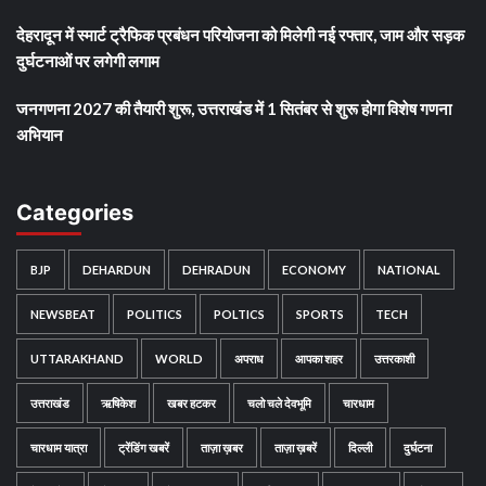
देहरादून में स्मार्ट ट्रैफिक प्रबंधन परियोजना को मिलेगी नई रफ्तार, जाम और सड़क
दुर्घटनाओं पर लगेगी लगाम
जनगणना 2027 की तैयारी शुरू, उत्तराखंड में 1 सितंबर से शुरू होगा विशेष गणना
अभियान
Categories
BJP
DEHARDUN
DEHRADUN
ECONOMY
NATIONAL
NEWSBEAT
POLITICS
POLTICS
SPORTS
TECH
UTTARAKHAND
WORLD
अपराध
आपका शहर
उत्तरकाशी
उत्तराखंड
ऋषिकेश
खबर हटकर
चलो चले देवभूमि
चारधाम
चारधाम यात्रा
ट्रेंडिंग खबरें
ताज़ा ख़बर
ताज़ा ख़बरें
दिल्ली
दुर्घटना