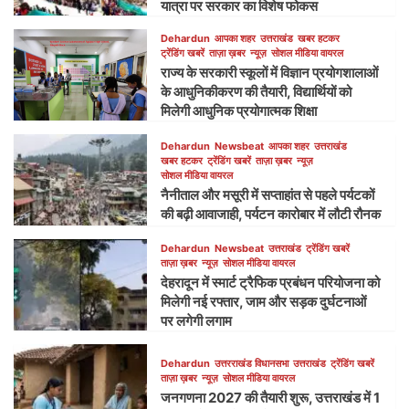
यात्रा पर सरकार का विशेष फोकस
Dehardun
आपका शहर
उत्तराखंड
खबर हटकर
ट्रेंडिंग खबरें
ताज़ा ख़बर
न्यूज़
सोशल मीडिया वायरल
राज्य के सरकारी स्कूलों में विज्ञान प्रयोगशालाओं
के आधुनिकीकरण की तैयारी, विद्यार्थियों को
मिलेगी आधुनिक प्रयोगात्मक शिक्षा
Dehardun
Newsbeat
आपका शहर
उत्तराखंड
खबर हटकर
ट्रेंडिंग खबरें
ताज़ा ख़बर
न्यूज़
सोशल मीडिया वायरल
नैनीताल और मसूरी में सप्ताहांत से पहले पर्यटकों
की बढ़ी आवाजाही, पर्यटन कारोबार में लौटी रौनक
Dehardun
Newsbeat
उत्तराखंड
ट्रेंडिंग खबरें
ताज़ा ख़बर
न्यूज़
सोशल मीडिया वायरल
देहरादून में स्मार्ट ट्रैफिक प्रबंधन परियोजना को
मिलेगी नई रफ्तार, जाम और सड़क दुर्घटनाओं
पर लगेगी लगाम
Dehardun
उत्तरराखंड विधानसभा
उत्तराखंड
ट्रेंडिंग खबरें
ताज़ा ख़बर
न्यूज़
सोशल मीडिया वायरल
जनगणना 2027 की तैयारी शुरू, उत्तराखंड में 1