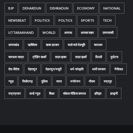
BJP
DEHARDUN
DEHRADUN
ECONOMY
NATIONAL
NEWSBEAT
POLITICS
POLTICS
SPORTS
TECH
UTTARAKHAND
WORLD
अपराध
आपका शहर
उत्तरकाशी
उत्तराखंड
ऋषिकेश
खबर हटकर
चलो चले देवभूमि
चारधाम
चारधाम यात्रा
ट्रेंडिंग खबरें
ताज़ा ख़बर
ताज़ा ख़बरें
दिल्ली
दुर्घटना
देश-विदेश
देहरादून
देहरादून/मसूरी
धर्म-संस्कृति
धामी सरकार
नैनीताल
न्यूज़
पिथौरागढ़
पुलिस
भारत
मनोरंजन
मौसम
रुद्रपुर
रुद्रप्रयाग
वर्ल्ड न्यूज़
शिक्षा
सोशल मीडिया वायरल
हरिद्वार
हल्द्वानी