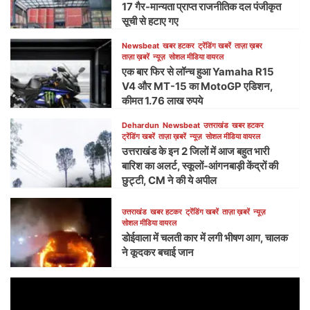
17 गैर-मान्यता प्राप्त राजनीतिक दल पंजीकृत
सूची से हटाए गए
Newsbeat
खबर हटकर
ट्रेंडिंग खबरें
ताज़ा ख़बर
ताज़ा ख़बरें
न्यूज़
सोशल मीडिया वायरल
एक बार फिर से लॉन्च हुआ Yamaha R15
V4 और MT-15 का MotoGP एडिशन,
कीमत 1.76 लाख रुपये
Dehardun
Newsbeat
उत्तराखंड
खबर हटकर
ट्रेंडिंग खबरें
ताज़ा ख़बरें
न्यूज़
सोशल मीडिया वायरल
उत्तराखंड के इन 2 जिलों में आज बहुत भारी
बारिश का अलर्ट, स्कूलों-आंगनबाड़ी केंद्रों की
छुट्टी, CM ने की ये अपील
उत्तराखंड
खबर हटकर
ट्रेंडिंग खबरें
ताज़ा ख़बरें
न्यूज़
सोशल मीडिया वायरल
डोईवाला में चलती कार में लगी भीषण आग, चालक
ने कूदकर बचाई जान