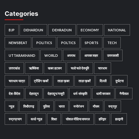
Categories
BJP
DEHARDUN
DEHRADUN
ECONOMY
NATIONAL
NEWSBEAT
POLITICS
POLTICS
SPORTS
TECH
UTTARAKHAND
WORLD
अपराध
आपका शहर
उत्तरकाशी
उत्तराखंड
ऋषिकेश
खबर हटकर
चलो चले देवभूमि
चारधाम
चारधाम यात्रा
ट्रेंडिंग खबरें
ताज़ा ख़बर
ताज़ा ख़बरें
दिल्ली
दुर्घटना
देश-विदेश
देहरादून
देहरादून/मसूरी
धर्म-संस्कृति
धामी सरकार
नैनीताल
न्यूज़
पिथौरागढ़
पुलिस
भारत
मनोरंजन
मौसम
रुद्रपुर
रुद्रप्रयाग
वर्ल्ड न्यूज़
शिक्षा
सोशल मीडिया वायरल
हरिद्वार
हल्द्वानी