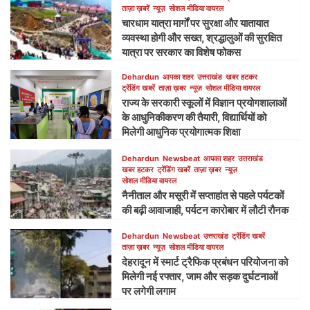
ताज़ा ख़बरें
न्यूज़
सोशल मीडिया वायरल
चारधाम यात्रा मार्गों पर सुरक्षा और यातायात
व्यवस्था होगी और सख्त, श्रद्धालुओं की सुरक्षित
यात्रा पर सरकार का विशेष फोकस
Dehardun
आपका शहर
उत्तराखंड
खबर हटकर
ट्रेंडिंग खबरें
ताज़ा ख़बर
न्यूज़
सोशल मीडिया वायरल
राज्य के सरकारी स्कूलों में विज्ञान प्रयोगशालाओं
के आधुनिकीकरण की तैयारी, विद्यार्थियों को
मिलेगी आधुनिक प्रयोगात्मक शिक्षा
Dehardun
Newsbeat
आपका शहर
उत्तराखंड
खबर हटकर
ट्रेंडिंग खबरें
ताज़ा ख़बर
न्यूज़
सोशल मीडिया वायरल
नैनीताल और मसूरी में सप्ताहांत से पहले पर्यटकों
की बढ़ी आवाजाही, पर्यटन कारोबार में लौटी रौनक
Dehardun
Newsbeat
उत्तराखंड
ट्रेंडिंग खबरें
ताज़ा ख़बर
न्यूज़
सोशल मीडिया वायरल
देहरादून में स्मार्ट ट्रैफिक प्रबंधन परियोजना को
मिलेगी नई रफ्तार, जाम और सड़क दुर्घटनाओं
पर लगेगी लगाम