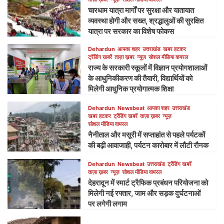
चारधाम यात्रा मार्गों पर सुरक्षा और यातायात
व्यवस्था होगी और सख्त, श्रद्धालुओं की सुरक्षित
यात्रा पर सरकार का विशेष फोकस
Dehardun
आपका शहर
उत्तराखंड
खबर हटकर
ट्रेंडिंग खबरें
ताज़ा ख़बर
न्यूज़
सोशल मीडिया वायरल
राज्य के सरकारी स्कूलों में विज्ञान प्रयोगशालाओं
के आधुनिकीकरण की तैयारी, विद्यार्थियों को
मिलेगी आधुनिक प्रयोगात्मक शिक्षा
Dehardun
Newsbeat
आपका शहर
उत्तराखंड
खबर हटकर
ट्रेंडिंग खबरें
ताज़ा ख़बर
न्यूज़
सोशल मीडिया वायरल
नैनीताल और मसूरी में सप्ताहांत से पहले पर्यटकों
की बढ़ी आवाजाही, पर्यटन कारोबार में लौटी रौनक
Dehardun
Newsbeat
उत्तराखंड
ट्रेंडिंग खबरें
ताज़ा ख़बर
न्यूज़
सोशल मीडिया वायरल
देहरादून में स्मार्ट ट्रैफिक प्रबंधन परियोजना को
मिलेगी नई रफ्तार, जाम और सड़क दुर्घटनाओं
पर लगेगी लगाम