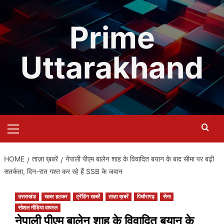
Skip
to
Prime
content
Uttarakhand
Primary
Menu
HOME
ताज़ा ख़बरें
नेपाली पीएम बालेन शाह के विवादित बयान के बाद सीमा पर बढ़ी
सतर्कता, दिन-रात गश्त कर रहे हैं SSB के जवान
उत्तराखंड
खबर हटकर
ट्रेंडिंग खबरें
ताज़ा ख़बरें
पिथौरागढ़
सेना
सोशल मीडिया वायरल
नेपाली पीएम बालेन शाह के विवादित बयान के