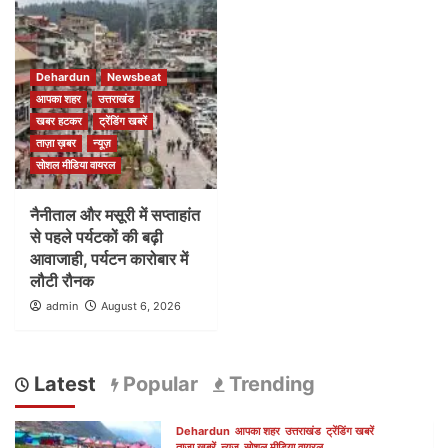
Dehardun
Newsbeat
आपका शहर
उत्तराखंड
खबर हटकर
ट्रेंडिंग खबरें
ताज़ा ख़बर
न्यूज़
सोशल मीडिया वायरल
नैनीताल और मसूरी में सप्ताहांत
से पहले पर्यटकों की बढ़ी
आवाजाही, पर्यटन कारोबार में
लौटी रौनक
admin
August 6, 2026
Latest
Popular
Trending
Dehardun
आपका शहर
उत्तराखंड
ट्रेंडिंग खबरें
ताज़ा ख़बरें
न्यूज़
सोशल मीडिया वायरल