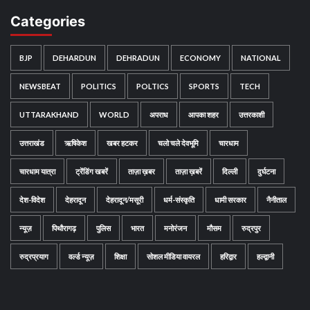
Categories
BJP
DEHARDUN
DEHRADUN
ECONOMY
NATIONAL
NEWSBEAT
POLITICS
POLTICS
SPORTS
TECH
UTTARAKHAND
WORLD
अपराध
आपका शहर
उत्तरकाशी
उत्तराखंड
ऋषिकेश
खबर हटकर
चलो चले देवभूमि
चारधाम
चारधाम यात्रा
ट्रेंडिंग खबरें
ताज़ा ख़बर
ताज़ा ख़बरें
दिल्ली
दुर्घटना
देश-विदेश
देहरादून
देहरादून/मसूरी
धर्म-संस्कृति
धामी सरकार
नैनीताल
न्यूज़
पिथौरागढ़
पुलिस
भारत
मनोरंजन
मौसम
रुद्रपुर
रुद्रप्रयाग
वर्ल्ड न्यूज़
शिक्षा
सोशल मीडिया वायरल
हरिद्वार
हल्द्वानी