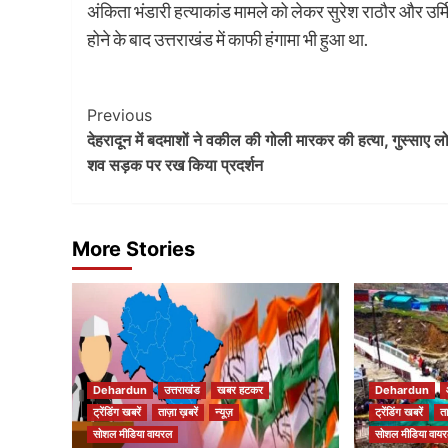
अंकिता भंडारी हत्याकांड मामले को लेकर सुरेश राठौर और उर्म
होने के बाद उत्तराखंड में काफी हंगामा भी हुआ था.
Post
Previous
देहरादून में बदमाशों ने वकील की गोली मारकर की हत्या, गुस्साए लोग
Navigation
शव सड़क पर रख किया प्रदर्शन
More Stories
Dehardun
उत्तराखंड
खबर हटकर
Dehardun
ट्रेंडिंग खबरें
ताज़ा ख़बरें
न्यूज़
ट्रेंडिंग खबरें
त
सोशल मीडिया वायरल
सोशल मीडिया वाय