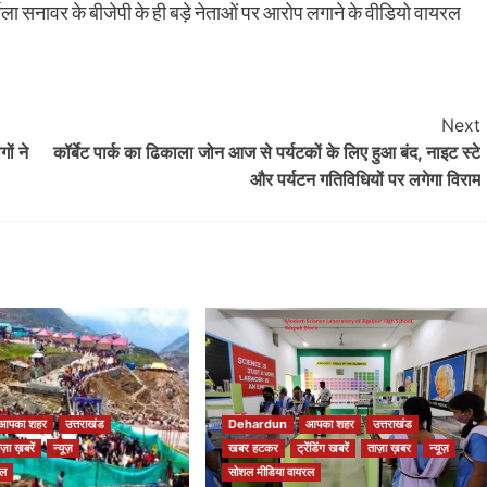
िला सनावर के बीजेपी के ही बड़े नेताओं पर आरोप लगाने के वीडियो वायरल
Next
ों ने
कॉर्बेट पार्क का ढिकाला जोन आज से पर्यटकों के लिए हुआ बंद, नाइट स्टे
और पर्यटन गतिविधियों पर लगेगा विराम
आपका शहर
उत्तराखंड
Dehardun
आपका शहर
उत्तराखंड
ाज़ा ख़बरें
न्यूज़
खबर हटकर
ट्रेंडिंग खबरें
ताज़ा ख़बर
न्यूज़
रल
सोशल मीडिया वायरल