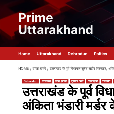
Skip
to
Prime
content
Uttarakhand
Home
Uttarakhand
Dehradun
Poltics
HOME
ताज़ा ख़बरें
उत्तराखंड के पूर्व विधायक सुरेश राठौर गिरफ्तार, अंकि
Dehardun
उत्तराखंड
खबर हटकर
ट्रेंडिंग खबरें
ताज़ा ख़बरें
राजनीति
उत्तराखंड के पूर्व वि
अंकिता भंडारी मर्डर क