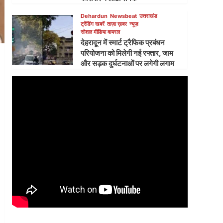
Dehardun
Newsbeat
उत्तराखंड
ट्रेंडिंग खबरें
ताज़ा ख़बर
न्यूज़
सोशल मीडिया वायरल
देहरादून में स्मार्ट ट्रैफिक प्रबंधन
परियोजना को मिलेगी नई रफ्तार, जाम
और सड़क दुर्घटनाओं पर लगेगी लगाम