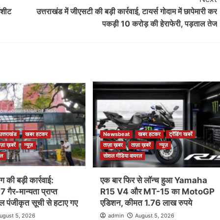
जशीट
उत्तराखंड में जीएसटी की बड़ी कार्रवाई, टायर्स गोदाम में छापेमारी कर
पकड़ी 10 करोड़ की हेराफेरी, पड़ताल तेज
उत्तराखंड
खबर हटकर
Newsbeat
खबर हटकर
ट्रेंडिंग खबरें
ाज़ा ख़बरें
न्यूज़
ताज़ा ख़बर
ताज़ा ख़बरें
न्यूज़
रल
सोशल मीडिया वायरल
ग की बड़ी कार्रवाई:
एक बार फिर से लॉन्च हुआ Yamaha
17 गैर-मान्यता प्राप्त
R15 V4 और MT-15 का MotoGP
 पंजीकृत सूची से हटाए गए
एडिशन, कीमत 1.76 लाख रुपये
ugust 5, 2026
admin
August 5, 2026