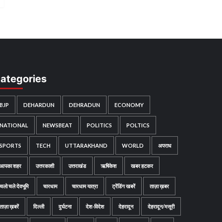
ategories
BJP
DEHARDUN
DEHRADUN
ECONOMY
NATIONAL
NEWSBEAT
POLITICS
POLTICS
SPORTS
TECH
UTTARAKHAND
WORLD
अपराध
आपका शहर
उत्तरकाशी
उत्तराखंड
ऋषिकेश
खबर हटकर
चलो चले देवभूमि
चारधाम
चारधाम यात्रा
ट्रेंडिंग खबरें
ताज़ा ख़बर
ताज़ा ख़बरें
दिल्ली
दुर्घटना
देश-विदेश
देहरादून
देहरादून/मसूरी