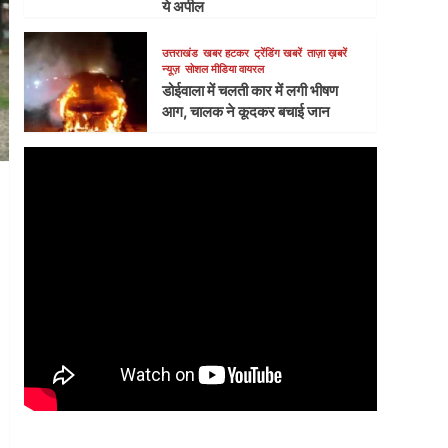
ये अपील
उत्तराखंड
खबर हटकर
ट्रेंडिंग खबरें
ताज़ा ख़बरें
न्यूज़
सोशल मीडिया वायरल
डोईवाला में चलती कार में लगी भीषण
आग, चालक ने कूदकर बचाई जान