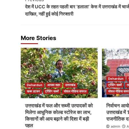
Post
देश में UCC के तहत पहली बार ‘हलाला’ केस में उत्तराखंड में चार्
Navigation
दाखिल, नहीं हुई कोई गिरफ्तारी
More Stories
Dehardun
Dehardun
आपका शहर
उत्तराखंड
ट्रेंडिंग खबरें
त
खबर हटकर
ट्रेंडिंग खबरें
सोशल मीडिया वायरल
सोशल मीडिया वाय
उत्तराखंड में फल और सब्जी उत्पादकों को
निर्वाचन आयो
मिलेगा आधुनिक कोल्ड स्टोरेज का लाभ,
उत्तराखंड में 
किसानों की आय बढ़ाने की दिशा में बड़ी
राजनीतिक दल
पहल
admin
A