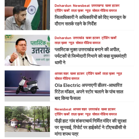
Dehardun
Newsbeat
उत्तराखण्ड
खबर हटकर
ट्रेंडिंग खबरें
ताज़ा ख़बर
न्यूज़
सोशल मीडिया वायरल
जिलाधिकारी ने अधिकारियों को दिए मानसून के
दौरान सतर्क रहने के निर्देश
Dehardun
उत्तराखंड
खबर हटकर
ट्रेंडिंग खबरें
ताज़ा ख़बर
न्यूज़
सोशल मीडिया वायरल
प्लास्टिक मुक्त उत्तराखंड बनाने की अपील,
पर्यटकों से जिम्मेदारी निभाने को कहा मुख्यमंत्री
धामी ने
आपका शहर
खबर हटकर
ट्रेंडिंग खबरें
ताज़ा ख़बर
न्यूज़
सोशल मीडिया वायरल
Ola Electric अपनाएगी डीलर-आधारित
रिटेल मॉडल, अपने स्टोर चलाने के पांच साल
बाद किया फैसला
Newsbeat
आपका शहर
उत्तराखंड
खबर हटकर
ट्रेंडिंग खबरें
ताज़ा ख़बर
न्यूज़
सोशल मीडिया वायरल
पौड़ी हाट गांव शंकराचार्य निर्मित मंदिर की सुरक्षा
पर सुनवाई, रिपोर्ट पर हाईकोर्ट ने टीएचडीसी से
मांगा शपथ पत्र