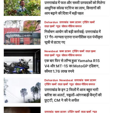
उत्तराखंड में फल और सब्जी उत्पादकों को मिलेगा
आधुनिक कोल्ड स्टोरेज का लाभ, किसानों की
आय बढ़ाने की दिशा में बड़ी पहल
Dehardun
उत्तराखंड
खबर हटकर
ट्रेंडिंग खबरें
ताज़ा ख़बरें
न्यूज़
सोशल मीडिया वायरल
निर्वाचन आयोग की बड़ी कार्रवाई: उत्तराखंड में
17 गैर-मान्यता प्राप्त राजनीतिक दल पंजीकृत
सूची से हटाए गए
Newsbeat
खबर हटकर
ट्रेंडिंग खबरें
ताज़ा ख़बर
ताज़ा ख़बरें
न्यूज़
सोशल मीडिया वायरल
एक बार फिर से लॉन्च हुआ Yamaha R15
V4 और MT-15 का MotoGP एडिशन,
कीमत 1.76 लाख रुपये
Dehardun
Newsbeat
उत्तराखंड
खबर हटकर
ट्रेंडिंग खबरें
ताज़ा ख़बरें
न्यूज़
सोशल मीडिया वायरल
उत्तराखंड के इन 2 जिलों में आज बहुत भारी
बारिश का अलर्ट, स्कूलों-आंगनबाड़ी केंद्रों की
छुट्टी, CM ने की ये अपील
उत्तराखंड
खबर हटकर
ट्रेंडिंग खबरें
ताज़ा ख़बरें
न्यूज़