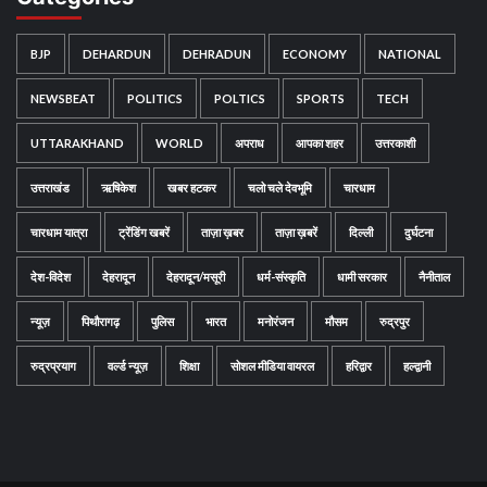
BJP
DEHARDUN
DEHRADUN
ECONOMY
NATIONAL
NEWSBEAT
POLITICS
POLTICS
SPORTS
TECH
UTTARAKHAND
WORLD
अपराध
आपका शहर
उत्तरकाशी
उत्तराखंड
ऋषिकेश
खबर हटकर
चलो चले देवभूमि
चारधाम
चारधाम यात्रा
ट्रेंडिंग खबरें
ताज़ा ख़बर
ताज़ा ख़बरें
दिल्ली
दुर्घटना
देश-विदेश
देहरादून
देहरादून/मसूरी
धर्म-संस्कृति
धामी सरकार
नैनीताल
न्यूज़
पिथौरागढ़
पुलिस
भारत
मनोरंजन
मौसम
रुद्रपुर
रुद्रप्रयाग
वर्ल्ड न्यूज़
शिक्षा
सोशल मीडिया वायरल
हरिद्वार
हल्द्वानी