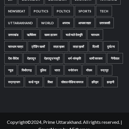
NEWSBEAT
POLITICS
POLTICS
SPORTS
TECH
UTTARAKHAND
WORLD
अपराध
आपका शहर
उत्तरकाशी
उत्तराखंड
ऋषिकेश
खबर हटकर
चलो चले देवभूमि
चारधाम
चारधाम यात्रा
ट्रेंडिंग खबरें
ताज़ा ख़बर
ताज़ा ख़बरें
दिल्ली
दुर्घटना
देश-विदेश
देहरादून
देहरादून/मसूरी
धर्म-संस्कृति
धामी सरकार
नैनीताल
न्यूज़
पिथौरागढ़
पुलिस
भारत
मनोरंजन
मौसम
रुद्रपुर
रुद्रप्रयाग
वर्ल्ड न्यूज़
शिक्षा
सोशल मीडिया वायरल
हरिद्वार
हल्द्वानी
Copyright©2024, Prime Uttarakhand. All rights reserved.
|