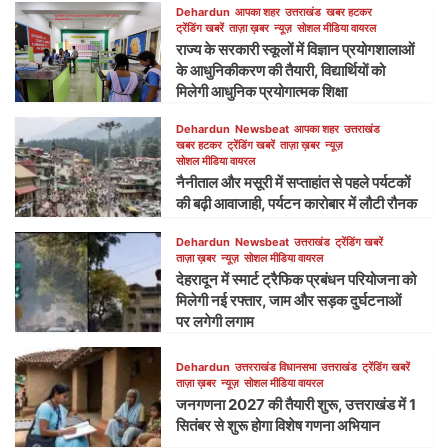
Dehardun
आपका शहर
उत्तराखंड
खबर हटकर
ट्रेंडिंग खबरें
ताज़ा ख़बर
न्यूज़
सोशल मीडिया वायरल
राज्य के सरकारी स्कूलों में विज्ञान प्रयोगशालाओं
के आधुनिकीकरण की तैयारी, विद्यार्थियों को
मिलेगी आधुनिक प्रयोगात्मक शिक्षा
Dehardun
Newsbeat
आपका शहर
उत्तराखंड
खबर हटकर
ट्रेंडिंग खबरें
ताज़ा ख़बर
न्यूज़
सोशल मीडिया वायरल
नैनीताल और मसूरी में सप्ताहांत से पहले पर्यटकों
की बढ़ी आवाजाही, पर्यटन कारोबार में लौटी रौनक
Dehardun
Newsbeat
उत्तराखंड
ट्रेंडिंग खबरें
ताज़ा ख़बर
न्यूज़
सोशल मीडिया वायरल
देहरादून में स्मार्ट ट्रैफिक प्रबंधन परियोजना को
मिलेगी नई रफ्तार, जाम और सड़क दुर्घटनाओं
पर लगेगी लगाम
Dehardun
उत्तरराखंड विधानसभा
उत्तराखंड
ट्रेंडिंग खबरें
ताज़ा ख़बर
न्यूज़
सोशल मीडिया वायरल
जनगणना 2027 की तैयारी शुरू, उत्तराखंड में 1
सितंबर से शुरू होगा विशेष गणना अभियान