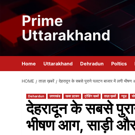
Skip
to
Prime
content
Uttarakhand
Home
Uttarakhand
Dehradun
Poltics
HOME
ताज़ा ख़बरें
देहरादून के सबसे पुराने पलटन बाजार में लगी भीष
Dehardun
उत्तराखंड
खबर हटकर
ट्रेंडिंग खबरें
ताज़ा ख़बरें
न्यूज़
सो
देहरादून के सबसे पुर
भीषण आग, साड़ी और