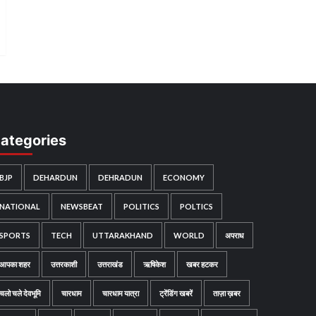
ategories
BJP
DEHARDUN
DEHRADUN
ECONOMY
NATIONAL
NEWSBEAT
POLITICS
POLTICS
SPORTS
TECH
UTTARAKHAND
WORLD
अपराध
आपका शहर
उत्तरकाशी
उत्तराखंड
ऋषिकेश
खबर हटकर
चलो चले देवभूमि
चारधाम
चारधाम यात्रा
ट्रेंडिंग खबरें
ताज़ा ख़बर