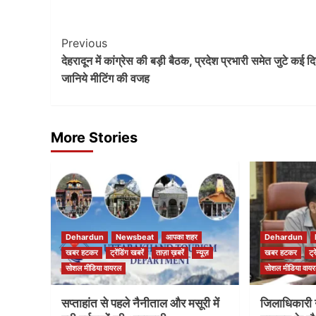
Post
Previous
देहरादून में कांग्रेस की बड़ी बैठक, प्रदेश प्रभारी समेत जुटे कई दि
Navigation
जानिये मीटिंग की वजह
More Stories
Dehardun
Newsbeat
आपका शहर
Dehardun
खबर हटकर
ट्रेंडिंग खबरें
ताज़ा ख़बरें
न्यूज़
खबर हटकर
ट्
सोशल मीडिया वायरल
सोशल मीडिया वाय
सप्ताहांत से पहले नैनीताल और मसूरी में
जिलाधिकारी 