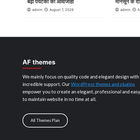
बढ़ी पर्यटकों की आवाजाही
मानसून के दौर
admin
August 7, 2026
admin
A
AF themes
We mainly focus on quality code and elegant design with
incredible support. Our
WordPress themes and plugins
empower you to create an elegant, professional and eas
to maintain website in no time at all.
All Themes Plan