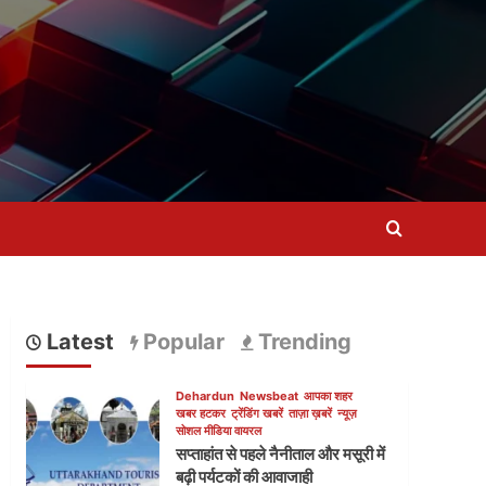
Latest
Popular
Trending
Dehardun
Newsbeat
आपका शहर
खबर हटकर
ट्रेंडिंग खबरें
ताज़ा ख़बरें
न्यूज़
सोशल मीडिया वायरल
सप्ताहांत से पहले नैनीताल और मसूरी में
बढ़ी पर्यटकों की आवाजाही