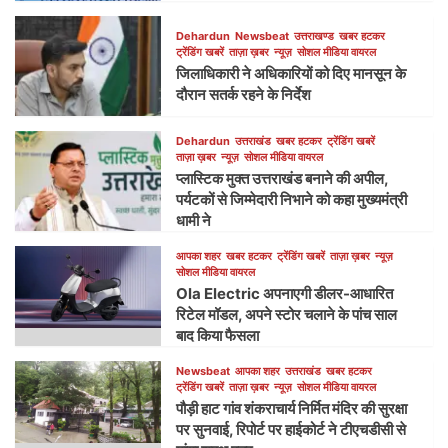
Dehardun
Newsbeat
उत्तराखण्ड
खबर हटकर
ट्रेंडिंग खबरें
ताज़ा ख़बर
न्यूज़
सोशल मीडिया वायरल
जिलाधिकारी ने अधिकारियों को दिए मानसून के
दौरान सतर्क रहने के निर्देश
Dehardun
उत्तराखंड
खबर हटकर
ट्रेंडिंग खबरें
ताज़ा ख़बर
न्यूज़
सोशल मीडिया वायरल
प्लास्टिक मुक्त उत्तराखंड बनाने की अपील,
पर्यटकों से जिम्मेदारी निभाने को कहा मुख्यमंत्री
धामी ने
आपका शहर
खबर हटकर
ट्रेंडिंग खबरें
ताज़ा ख़बर
न्यूज़
सोशल मीडिया वायरल
Ola Electric अपनाएगी डीलर-आधारित
रिटेल मॉडल, अपने स्टोर चलाने के पांच साल
बाद किया फैसला
Newsbeat
आपका शहर
उत्तराखंड
खबर हटकर
ट्रेंडिंग खबरें
ताज़ा ख़बर
न्यूज़
सोशल मीडिया वायरल
पौड़ी हाट गांव शंकराचार्य निर्मित मंदिर की सुरक्षा
पर सुनवाई, रिपोर्ट पर हाईकोर्ट ने टीएचडीसी से