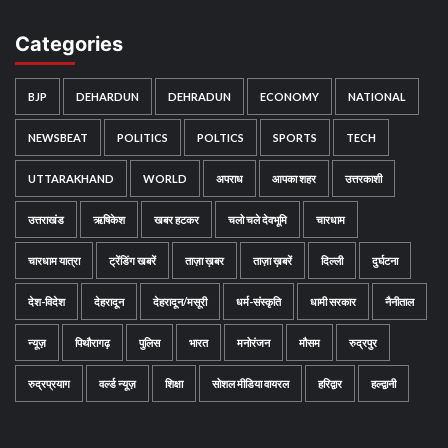
Categories
BJP
DEHARDUN
DEHRADUN
ECONOMY
NATIONAL
NEWSBEAT
POLITICS
POLTICS
SPORTS
TECH
UTTARAKHAND
WORLD
अपराध
आपका शहर
उत्तरकाशी
उत्तराखंड
ऋषिकेश
खबर हटकर
चलो चले देवभूमि
चारधाम
चारधाम यात्रा
ट्रेंडिंग खबरें
ताज़ा ख़बर
ताज़ा ख़बरें
दिल्ली
दुर्घटना
देश-विदेश
देहरादून
देहरादून/मसूरी
धर्म-संस्कृति
धामी सरकार
नैनीताल
न्यूज़
पिथौरागढ़
पुलिस
भारत
मनोरंजन
मौसम
रुद्रपुर
रुद्रप्रयाग
वर्ल्ड न्यूज़
शिक्षा
सोशल मीडिया वायरल
हरिद्वार
हल्द्वानी