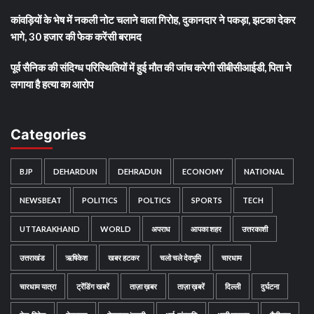
कांवड़ियों के भेष में नकली नोट चलाने वाला गिरोह, दुकानदार ने पकड़ा, झटका देकर
भागे, 30 हजार की फेक करेंसी बरामद
पूर्व सैनिक की संदिग्ध परिस्थितियों में हुई मौत की जांच करेगी सीबीसीआईडी, पिता ने
लगाया है हत्या का आरोप
Categories
BJP
DEHARDUN
DEHRADUN
ECONOMY
NATIONAL
NEWSBEAT
POLITICS
POLTICS
SPORTS
TECH
UTTARAKHAND
WORLD
अपराध
आपका शहर
उत्तरकाशी
उत्तराखंड
ऋषिकेश
खबर हटकर
चलो चले देवभूमि
चारधाम
चारधाम यात्रा
ट्रेंडिंग खबरें
ताज़ा ख़बर
ताज़ा ख़बरें
दिल्ली
दुर्घटना