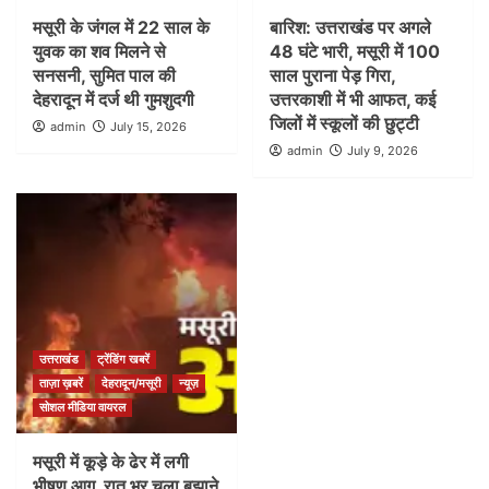
मसूरी के जंगल में 22 साल के
बारिश: उत्तराखंड पर अगले
युवक का शव मिलने से
48 घंटे भारी, मसूरी में 100
सनसनी, सुमित पाल की
साल पुराना पेड़ गिरा,
देहरादून में दर्ज थी गुमशुदगी
उत्तरकाशी में भी आफत, कई
जिलों में स्कूलों की छुट्टी
admin
July 15, 2026
admin
July 9, 2026
उत्तराखंड
ट्रेंडिंग खबरें
ताज़ा ख़बरें
देहरादून/मसूरी
न्यूज़
सोशल मीडिया वायरल
मसूरी में कूड़े के ढेर में लगी
भीषण आग, रात भर चला बुझाने