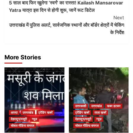
5 साल बाद फिर खुलेगा ‘स्वर्ग’ का रास्ता! Kailash Mansarovar
Navigation
Yatra यात्रा इस दिन से होगी शुरू, जानें रूट डिटेल
Next
उत्तराखंड में पुलिस अलर्ट, सार्वजनिक स्थानों और बॉर्डर क्षेत्रों में चेकिंग
के निर्देश
More Stories
उत्तरकाशी
उत्तराखंड
खबर हटकर
आपदा
उत्तराखंड
ट्रेंडिंग खबरें
ट्रेंडिंग खबरें
ताज़ा ख़बरें
देहरादून/मसूरी
न्यूज़
देहरादून/मसूरी
न्यूज़
सोशल मीडिया वायरल
सोशल मीडिया वायरल