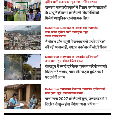
ट्रेंडिंग खबरें
ताज़ा ख़बर
न्यूज़
सोशल मीडिया वायरल
राज्य के सरकारी स्कूलों में विज्ञान प्रयोगशालाओं
के आधुनिकीकरण की तैयारी, विद्यार्थियों को
मिलेगी आधुनिक प्रयोगात्मक शिक्षा
Dehardun
Newsbeat
आपका शहर
उत्तराखंड
खबर हटकर
ट्रेंडिंग खबरें
ताज़ा ख़बर
न्यूज़
सोशल मीडिया वायरल
नैनीताल और मसूरी में सप्ताहांत से पहले पर्यटकों
की बढ़ी आवाजाही, पर्यटन कारोबार में लौटी रौनक
Dehardun
Newsbeat
उत्तराखंड
ट्रेंडिंग खबरें
ताज़ा ख़बर
न्यूज़
सोशल मीडिया वायरल
देहरादून में स्मार्ट ट्रैफिक प्रबंधन परियोजना को
मिलेगी नई रफ्तार, जाम और सड़क दुर्घटनाओं
पर लगेगी लगाम
Dehardun
उत्तरराखंड विधानसभा
उत्तराखंड
ट्रेंडिंग खबरें
ताज़ा ख़बर
न्यूज़
सोशल मीडिया वायरल
जनगणना 2027 की तैयारी शुरू, उत्तराखंड में 1
सितंबर से शुरू होगा विशेष गणना अभियान