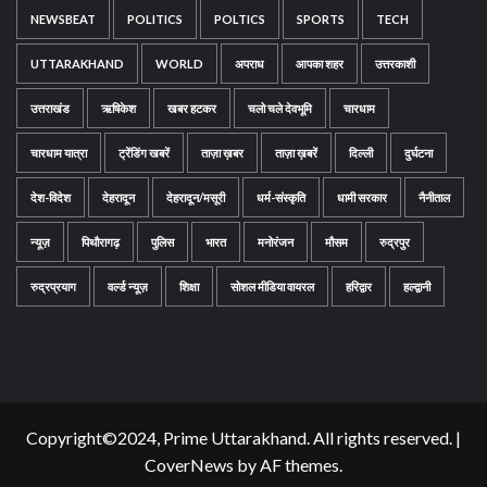
NEWSBEAT
POLITICS
POLTICS
SPORTS
TECH
UTTARAKHAND
WORLD
अपराध
आपका शहर
उत्तरकाशी
उत्तराखंड
ऋषिकेश
खबर हटकर
चलो चले देवभूमि
चारधाम
चारधाम यात्रा
ट्रेंडिंग खबरें
ताज़ा ख़बर
ताज़ा ख़बरें
दिल्ली
दुर्घटना
देश-विदेश
देहरादून
देहरादून/मसूरी
धर्म-संस्कृति
धामी सरकार
नैनीताल
न्यूज़
पिथौरागढ़
पुलिस
भारत
मनोरंजन
मौसम
रुद्रपुर
रुद्रप्रयाग
वर्ल्ड न्यूज़
शिक्षा
सोशल मीडिया वायरल
हरिद्वार
हल्द्वानी
Copyright©2024, Prime Uttarakhand. All rights reserved.
|
CoverNews
by AF themes.