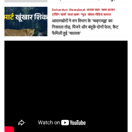
Dehardun
Newsbeat
आपका शहर
खबर हटकर
ट्रेंडिंग खबरें
ताज़ा ख़बर
न्यूज़
सोशल मीडिया वायरल
आदमखोरों ने वन विभाग के ‘चक्रव्यूह’ का
निकाला तोड़, पिंजरे और बंदूकें दोनों फेल, कैट
फैमिली हुई ‘चालाक’