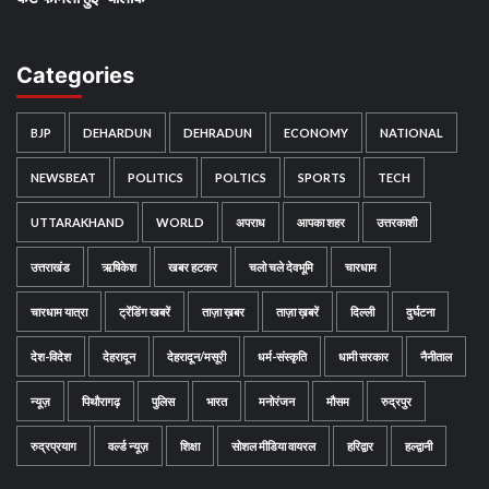
Categories
BJP
DEHARDUN
DEHRADUN
ECONOMY
NATIONAL
NEWSBEAT
POLITICS
POLTICS
SPORTS
TECH
UTTARAKHAND
WORLD
अपराध
आपका शहर
उत्तरकाशी
उत्तराखंड
ऋषिकेश
खबर हटकर
चलो चले देवभूमि
चारधाम
चारधाम यात्रा
ट्रेंडिंग खबरें
ताज़ा ख़बर
ताज़ा ख़बरें
दिल्ली
दुर्घटना
देश-विदेश
देहरादून
देहरादून/मसूरी
धर्म-संस्कृति
धामी सरकार
नैनीताल
न्यूज़
पिथौरागढ़
पुलिस
भारत
मनोरंजन
मौसम
रुद्रपुर
रुद्रप्रयाग
वर्ल्ड न्यूज़
शिक्षा
सोशल मीडिया वायरल
हरिद्वार
हल्द्वानी