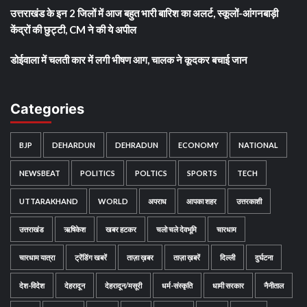
उत्तराखंड के इन 2 जिलों में आज बहुत भारी बारिश का अलर्ट, स्कूलों-आंगनबाड़ी
केंद्रों की छुट्टी, CM ने की ये अपील
डोईवाला में चलती कार में लगी भीषण आग, चालक ने कूदकर बचाई जान
Categories
BJP
DEHARDUN
DEHRADUN
ECONOMY
NATIONAL
NEWSBEAT
POLITICS
POLTICS
SPORTS
TECH
UTTARAKHAND
WORLD
अपराध
आपका शहर
उत्तरकाशी
उत्तराखंड
ऋषिकेश
खबर हटकर
चलो चले देवभूमि
चारधाम
चारधाम यात्रा
ट्रेंडिंग खबरें
ताज़ा ख़बर
ताज़ा ख़बरें
दिल्ली
दुर्घटना
देश-विदेश
देहरादून
देहरादून/मसूरी
धर्म-संस्कृति
धामी सरकार
नैनीताल