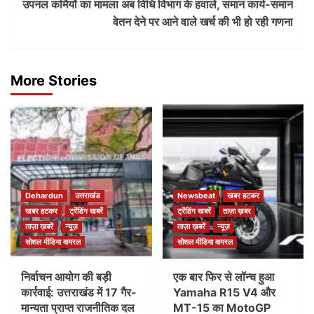
उपनल कर्मियों का मामला अब विधि विभाग के हवाले, समान कार्य-समान
वेतन देने पर आने वाले खर्च की भी हो रही गणना
More Stories
Dehardun
उत्तराखंड
Newsbeat
खबर हटकर
खबर हटकर
ट्रेंडिंग खबरें
ट्रेंडिंग खबरें
ताज़ा ख़बर
ताज़ा ख़बरें
न्यूज़
ताज़ा ख़बरें
न्यूज़
सोशल मीडिया वायरल
सोशल मीडिया वायरल
निर्वाचन आयोग की बड़ी
एक बार फिर से लॉन्च हुआ
कार्रवाई: उत्तराखंड में 17 गैर-
Yamaha R15 V4 और
मान्यता प्राप्त राजनीतिक दल
MT-15 का MotoGP