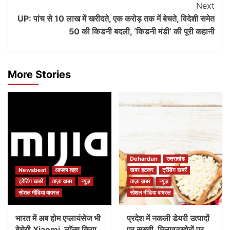
Next
UP: पांच से 10 लाख में खरीदते, एक करोड़ तक में बेचते, विदेशी समेत
50 की किडनी बदली, ‘किडनी मंडी’ की पूरी कहानी
More Stories
Dehardun
उत्तराखंड
Newsbeat
आपका शहर
खबर हटकर
ट्रेंडिंग खबरें
ट्रेंडिंग खबरें
ताज़ा ख़बर
न्यूज़
ताज़ा ख़बर
न्यूज़
सोशल मीडिया वायरल
सोशल मीडिया वायरल
भारत में अब होम एप्लायंसेज भी
प्रदेश में नकली डेयरी उत्पादों
बेचेगी Xiaomi, लॉन्च किया
पर सख्ती, मिलावटखोरों पर