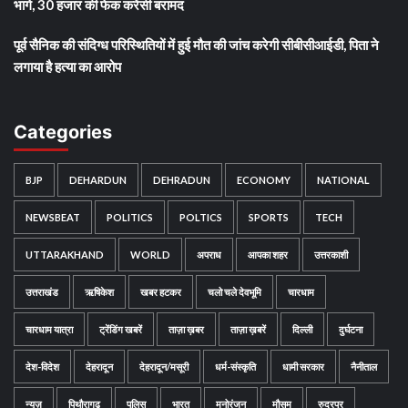
भागे, 30 हजार की फेक करेंसी बरामद
पूर्व सैनिक की संदिग्ध परिस्थितियों में हुई मौत की जांच करेगी सीबीसीआईडी, पिता ने
लगाया है हत्या का आरोप
Categories
BJP
DEHARDUN
DEHRADUN
ECONOMY
NATIONAL
NEWSBEAT
POLITICS
POLTICS
SPORTS
TECH
UTTARAKHAND
WORLD
अपराध
आपका शहर
उत्तरकाशी
उत्तराखंड
ऋषिकेश
खबर हटकर
चलो चले देवभूमि
चारधाम
चारधाम यात्रा
ट्रेंडिंग खबरें
ताज़ा ख़बर
ताज़ा ख़बरें
दिल्ली
दुर्घटना
देश-विदेश
देहरादून
देहरादून/मसूरी
धर्म-संस्कृति
धामी सरकार
नैनीताल
न्यूज़
पिथौरागढ़
पुलिस
भारत
मनोरंजन
मौसम
रुद्रपुर