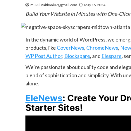
mukul.naithani07@gmail.com
May 16, 2024
Build Your Website in Minutes with One-Click
In the dynamic world of WordPress, we emerge
products, like
CoverNews
,
ChromeNews
,
New
WP Post Author
,
Blockspare
, and
Elespare
, se
We’re passionate about quality code and elegan
blend of sophistication and simplicity. With 
alone.
EleNews
: Create Your D
Starter Sites!