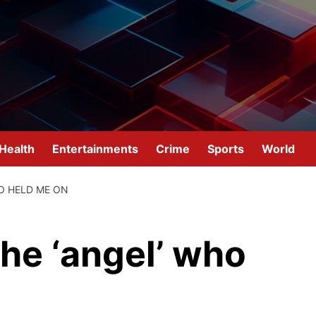
Health
Entertainments
Crime
Sports
World
O HELD ME ON
the ‘angel’ who