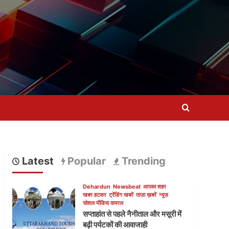
Latest
Popular
Trending
Dehardun
Newsbeat
आपका शहर
खबर हटकर
ट्रेंडिंग खबरें
ताज़ा ख़बरें
न्यूज़
सोशल मीडिया वायरल
सप्ताहांत से पहले नैनीताल और मसूरी में
बढ़ी पर्यटकों की आवाजाही