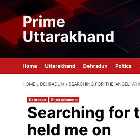
Skip
to
Prime
content
Uttarakhand
Home
Uttarakhand
Dehradun
Poltics
HOME
DEHRADUN
SEARCHING FOR THE ‘ANGEL’ WH
Dehradun
Entertainments
Searching for 
held me on