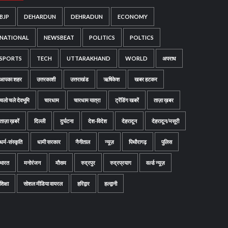
BJP
DEHARDUN
DEHRADUN
ECONOMY
NATIONAL
NEWSBEAT
POLITICS
POLTICS
SPORTS
TECH
UTTARAKHAND
WORLD
अपराध
आपका शहर
उत्तरकाशी
उत्तराखंड
ऋषिकेश
खबर हटकर
चलो चले देवभूमि
चारधाम
चारधाम यात्रा
ट्रेंडिंग खबरें
ताज़ा ख़बर
ताज़ा ख़बरें
दिल्ली
दुर्घटना
देश-विदेश
देहरादून
देहरादून/मसूरी
धर्म-संस्कृति
धामी सरकार
नैनीताल
न्यूज़
पिथौरागढ़
पुलिस
भारत
मनोरंजन
मौसम
रुद्रपुर
रुद्रप्रयाग
वर्ल्ड न्यूज़
शिक्षा
सोशल मीडिया वायरल
हरिद्वार
हल्द्वानी