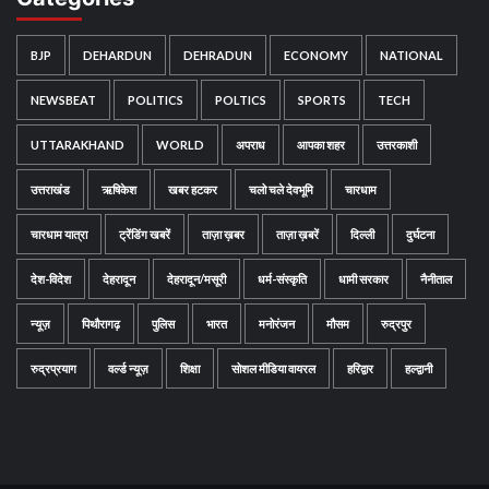
BJP
DEHARDUN
DEHRADUN
ECONOMY
NATIONAL
NEWSBEAT
POLITICS
POLTICS
SPORTS
TECH
UTTARAKHAND
WORLD
अपराध
आपका शहर
उत्तरकाशी
उत्तराखंड
ऋषिकेश
खबर हटकर
चलो चले देवभूमि
चारधाम
चारधाम यात्रा
ट्रेंडिंग खबरें
ताज़ा ख़बर
ताज़ा ख़बरें
दिल्ली
दुर्घटना
देश-विदेश
देहरादून
देहरादून/मसूरी
धर्म-संस्कृति
धामी सरकार
नैनीताल
न्यूज़
पिथौरागढ़
पुलिस
भारत
मनोरंजन
मौसम
रुद्रपुर
रुद्रप्रयाग
वर्ल्ड न्यूज़
शिक्षा
सोशल मीडिया वायरल
हरिद्वार
हल्द्वानी