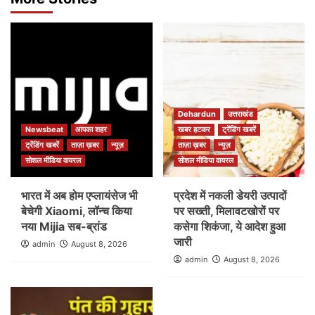
Dehardun
उत्तराखंड
Newsbeat
आपका शहर
खबर हटकर
ट्रेंडिंग खबरें
ट्रेंडिंग खबरें
ताज़ा ख़बर
न्यूज़
ताज़ा ख़बर
न्यूज़
सोशल मीडिया वायरल
सोशल मीडिया वायरल
भारत में अब होम एप्लायंसेज भी
प्रदेश में नकली डेयरी उत्पादों
बेचेगी Xiaomi, लॉन्च किया
पर सख्ती, मिलावटखोरों पर
नया Mijia सब-ब्रांड
कसेगा शिकंजा, ये आदेश हुआ
जारी
admin
August 8, 2026
admin
August 8, 2026