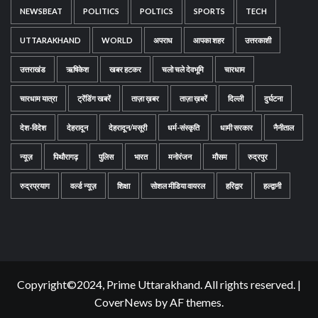
NEWSBEAT
POLITICS
POLTICS
SPORTS
TECH
UTTARAKHAND
WORLD
अपराध
आपका शहर
उत्तरकाशी
उत्तराखंड
ऋषिकेश
खबर हटकर
चलो चले देवभूमि
चारधाम
चारधाम यात्रा
ट्रेंडिंग खबरें
ताज़ा ख़बर
ताज़ा ख़बरें
दिल्ली
दुर्घटना
देश-विदेश
देहरादून
देहरादून/मसूरी
धर्म-संस्कृति
धामी सरकार
नैनीताल
न्यूज़
पिथौरागढ़
पुलिस
भारत
मनोरंजन
मौसम
रुद्रपुर
रुद्रप्रयाग
वर्ल्ड न्यूज़
शिक्षा
सोशल मीडिया वायरल
हरिद्वार
हल्द्वानी
Copyright©2024, Prime Uttarakhand. All rights reserved.
|
CoverNews
by AF themes.