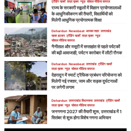
ट्रेंडिंग खबरें
ताज़ा ख़बर
न्यूज़
सोशल मीडिया वायरल
राज्य के सरकारी स्कूलों में विज्ञान प्रयोगशालाओं
के आधुनिकीकरण की तैयारी, विद्यार्थियों को
मिलेगी आधुनिक प्रयोगात्मक शिक्षा
Dehardun
Newsbeat
आपका शहर
उत्तराखंड
खबर हटकर
ट्रेंडिंग खबरें
ताज़ा ख़बर
न्यूज़
सोशल मीडिया वायरल
नैनीताल और मसूरी में सप्ताहांत से पहले पर्यटकों
की बढ़ी आवाजाही, पर्यटन कारोबार में लौटी रौनक
Dehardun
Newsbeat
उत्तराखंड
ट्रेंडिंग खबरें
ताज़ा ख़बर
न्यूज़
सोशल मीडिया वायरल
देहरादून में स्मार्ट ट्रैफिक प्रबंधन परियोजना को
मिलेगी नई रफ्तार, जाम और सड़क दुर्घटनाओं
पर लगेगी लगाम
Dehardun
उत्तरराखंड विधानसभा
उत्तराखंड
ट्रेंडिंग खबरें
ताज़ा ख़बर
न्यूज़
सोशल मीडिया वायरल
जनगणना 2027 की तैयारी शुरू, उत्तराखंड में 1
सितंबर से शुरू होगा विशेष गणना अभियान