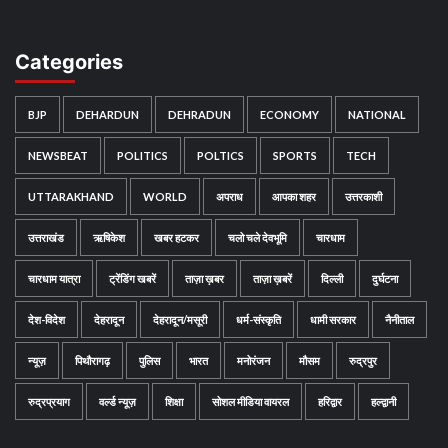
Categories
BJP
DEHARDUN
DEHRADUN
ECONOMY
NATIONAL
NEWSBEAT
POLITICS
POLTICS
SPORTS
TECH
UTTARAKHAND
WORLD
अपराध
आपका शहर
उत्तरकाशी
उत्तराखंड
ऋषिकेश
खबर हटकर
चलो चले देवभूमि
चारधाम
चारधाम यात्रा
ट्रेंडिंग खबरें
ताज़ा ख़बर
ताज़ा ख़बरें
दिल्ली
दुर्घटना
देश-विदेश
देहरादून
देहरादून/मसूरी
धर्म-संस्कृति
धामी सरकार
नैनीताल
न्यूज़
पिथौरागढ़
पुलिस
भारत
मनोरंजन
मौसम
रुद्रपुर
रुद्रप्रयाग
वर्ल्ड न्यूज़
शिक्षा
सोशल मीडिया वायरल
हरिद्वार
हल्द्वानी