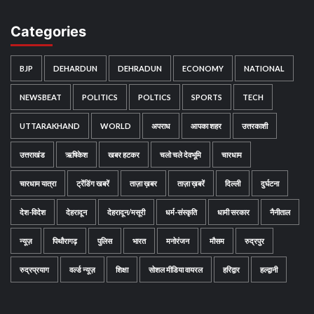
Categories
BJP
DEHARDUN
DEHRADUN
ECONOMY
NATIONAL
NEWSBEAT
POLITICS
POLTICS
SPORTS
TECH
UTTARAKHAND
WORLD
अपराध
आपका शहर
उत्तरकाशी
उत्तराखंड
ऋषिकेश
खबर हटकर
चलो चले देवभूमि
चारधाम
चारधाम यात्रा
ट्रेंडिंग खबरें
ताज़ा ख़बर
ताज़ा ख़बरें
दिल्ली
दुर्घटना
देश-विदेश
देहरादून
देहरादून/मसूरी
धर्म-संस्कृति
धामी सरकार
नैनीताल
न्यूज़
पिथौरागढ़
पुलिस
भारत
मनोरंजन
मौसम
रुद्रपुर
रुद्रप्रयाग
वर्ल्ड न्यूज़
शिक्षा
सोशल मीडिया वायरल
हरिद्वार
हल्द्वानी