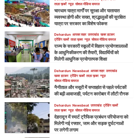
ताज़ा ख़बरें
न्यूज़
सोशल मीडिया वायरल
चारधाम यात्रा मार्गों पर सुरक्षा और यातायात
व्यवस्था होगी और सख्त, श्रद्धालुओं की सुरक्षित
यात्रा पर सरकार का विशेष फोकस
Dehardun
आपका शहर
उत्तराखंड
खबर हटकर
ट्रेंडिंग खबरें
ताज़ा ख़बर
न्यूज़
सोशल मीडिया वायरल
राज्य के सरकारी स्कूलों में विज्ञान प्रयोगशालाओं
के आधुनिकीकरण की तैयारी, विद्यार्थियों को
मिलेगी आधुनिक प्रयोगात्मक शिक्षा
Dehardun
Newsbeat
आपका शहर
उत्तराखंड
खबर हटकर
ट्रेंडिंग खबरें
ताज़ा ख़बर
न्यूज़
सोशल मीडिया वायरल
नैनीताल और मसूरी में सप्ताहांत से पहले पर्यटकों
की बढ़ी आवाजाही, पर्यटन कारोबार में लौटी रौनक
Dehardun
Newsbeat
उत्तराखंड
ट्रेंडिंग खबरें
ताज़ा ख़बर
न्यूज़
सोशल मीडिया वायरल
देहरादून में स्मार्ट ट्रैफिक प्रबंधन परियोजना को
मिलेगी नई रफ्तार, जाम और सड़क दुर्घटनाओं
पर लगेगी लगाम