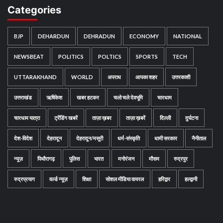
Categories
BJP
DEHARDUN
DEHRADUN
ECONOMY
NATIONAL
NEWSBEAT
POLITICS
POLTICS
SPORTS
TECH
UTTARAKHAND
WORLD
अपराध
आपका शहर
उत्तरकाशी
उत्तराखंड
ऋषिकेश
खबर हटकर
चलो चले देवभूमि
चारधाम
चारधाम यात्रा
ट्रेंडिंग खबरें
ताज़ा ख़बर
ताज़ा ख़बरें
दिल्ली
दुर्घटना
देश-विदेश
देहरादून
देहरादून/मसूरी
धर्म-संस्कृति
धामी सरकार
नैनीताल
न्यूज़
पिथौरागढ़
पुलिस
भारत
मनोरंजन
मौसम
रुद्रपुर
रुद्रप्रयाग
वर्ल्ड न्यूज़
शिक्षा
सोशल मीडिया वायरल
हरिद्वार
हल्द्वानी