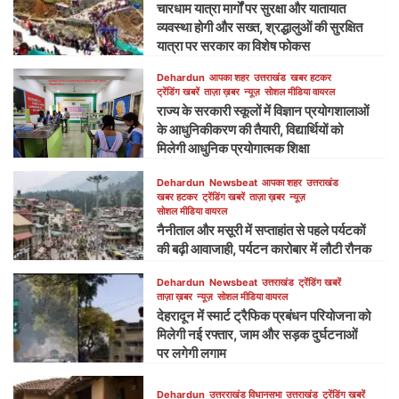
चारधाम यात्रा मार्गों पर सुरक्षा और यातायात
व्यवस्था होगी और सख्त, श्रद्धालुओं की सुरक्षित
यात्रा पर सरकार का विशेष फोकस
Dehardun
आपका शहर
उत्तराखंड
खबर हटकर
ट्रेंडिंग खबरें
ताज़ा ख़बर
न्यूज़
सोशल मीडिया वायरल
राज्य के सरकारी स्कूलों में विज्ञान प्रयोगशालाओं
के आधुनिकीकरण की तैयारी, विद्यार्थियों को
मिलेगी आधुनिक प्रयोगात्मक शिक्षा
Dehardun
Newsbeat
आपका शहर
उत्तराखंड
खबर हटकर
ट्रेंडिंग खबरें
ताज़ा ख़बर
न्यूज़
सोशल मीडिया वायरल
नैनीताल और मसूरी में सप्ताहांत से पहले पर्यटकों
की बढ़ी आवाजाही, पर्यटन कारोबार में लौटी रौनक
Dehardun
Newsbeat
उत्तराखंड
ट्रेंडिंग खबरें
ताज़ा ख़बर
न्यूज़
सोशल मीडिया वायरल
देहरादून में स्मार्ट ट्रैफिक प्रबंधन परियोजना को
मिलेगी नई रफ्तार, जाम और सड़क दुर्घटनाओं
पर लगेगी लगाम
Dehardun
उत्तरराखंड विधानसभा
उत्तराखंड
ट्रेंडिंग खबरें