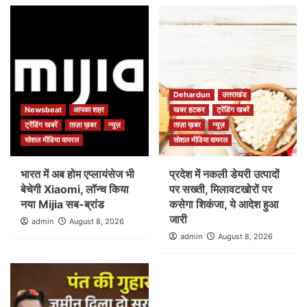
Dehardun
उत्तराखंड
Newsbeat
आपका शहर
खबर हटकर
ट्रेंडिंग खबरें
ट्रेंडिंग खबरें
ताज़ा ख़बर
न्यूज़
ताज़ा ख़बर
न्यूज़
सोशल मीडिया वायरल
सोशल मीडिया वायरल
भारत में अब होम एप्लायंसेज भी
प्रदेश में नकली डेयरी उत्पादों
बेचेगी Xiaomi, लॉन्च किया
पर सख्ती, मिलावटखोरों पर
नया Mijia सब-ब्रांड
कसेगा शिकंजा, ये आदेश हुआ
जारी
admin
August 8, 2026
admin
August 8, 2026