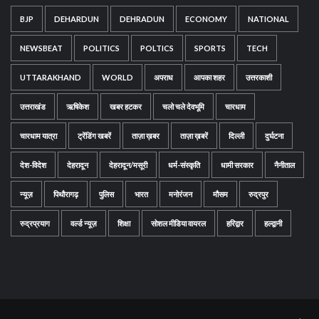
BJP
DEHARDUN
DEHRADUN
ECONOMY
NATIONAL
NEWSBEAT
POLITICS
POLTICS
SPORTS
TECH
UTTARAKHAND
WORLD
अपराध
आपका शहर
उत्तरकाशी
उत्तराखंड
ऋषिकेश
खबर हटकर
चलो चले देवभूमि
चारधाम
चारधाम यात्रा
ट्रेंडिंग खबरें
ताज़ा ख़बर
ताज़ा ख़बरें
दिल्ली
दुर्घटना
देश-विदेश
देहरादून
देहरादून/मसूरी
धर्म-संस्कृति
धामी सरकार
नैनीताल
न्यूज़
पिथौरागढ़
पुलिस
भारत
मनोरंजन
मौसम
रुद्रपुर
रुद्रप्रयाग
वर्ल्ड न्यूज़
शिक्षा
सोशल मीडिया वायरल
हरिद्वार
हल्द्वानी