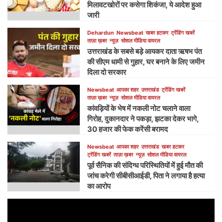
मिलावटखोरों पर कसेगा शिकंजा, ये आदेश हुआ
जारी
Dehardun
Newsbeat
खबर हटकर
ट्रेंडिंग खबरें
ताज़ा ख़बर
न्यूज़
सोशल मीडिया वायरल
उत्तराखंड के सबसे बड़े आयकर दाता ऋषभ पंत
की सीएम धामी से गुहार, घर बनाने के लिए जमीन
दिला दो सरकार
Newsbeat
आपका शहर
उत्तराखंड
ट्रेंडिंग खबरें
ताज़ा ख़बर
न्यूज़
सोशल मीडिया वायरल
कांवड़ियों के भेष में नकली नोट चलाने वाला
गिरोह, दुकानदार ने पकड़ा, झटका देकर भागे,
30 हजार की फेक करेंसी बरामद
Newsbeat
आपका शहर
उत्तराखंड
खबर हटकर
ट्रेंडिंग खबरें
ताज़ा ख़बर
न्यूज़
सोशल मीडिया वायरल
पूर्व सैनिक की संदिग्ध परिस्थितियों में हुई मौत की
जांच करेगी सीबीसीआईडी, पिता ने लगाया है हत्या
का आरोप